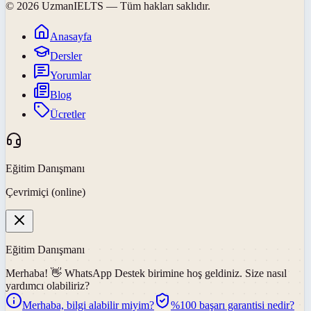
©
2026
UzmanIELTS
— Tüm hakları saklıdır.
Anasayfa
Dersler
Yorumlar
Blog
Ücretler
Eğitim Danışmanı
Çevrimiçi (online)
Eğitim Danışmanı
Merhaba! 👋
WhatsApp Destek
birimine hoş geldiniz. Size nasıl
yardımcı olabiliriz?
Merhaba, bilgi alabilir miyim?
%100 başarı garantisi nedir?