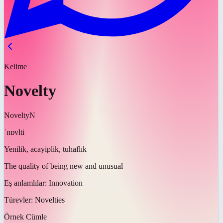
Kelime
Novelty
Novelty
N
ˈnɒvlti
Yenilik, acayiplik, tuhaflık
The quality of being new and unusual
Eş anlamlılar:
Innovation
Türevler:
Novelties
Örnek Cümle