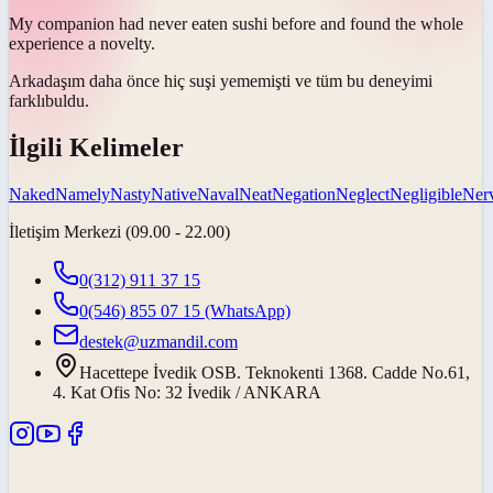
My companion had never eaten sushi before and found the whole
experience a
novelty
.
Arkadaşım daha önce hiç suşi yememişti ve tüm bu deneyimi
farklı
buldu.
İlgili Kelimeler
Naked
Namely
Nasty
Native
Naval
Neat
Negation
Neglect
Negligible
Ner
İletişim Merkezi (09.00 - 22.00)
0(312) 911 37 15
0(546) 855 07 15
(WhatsApp)
destek@uzmandil.com
Hacettepe İvedik OSB. Teknokenti 1368. Cadde No.61,
4. Kat Ofis No: 32 İvedik / ANKARA