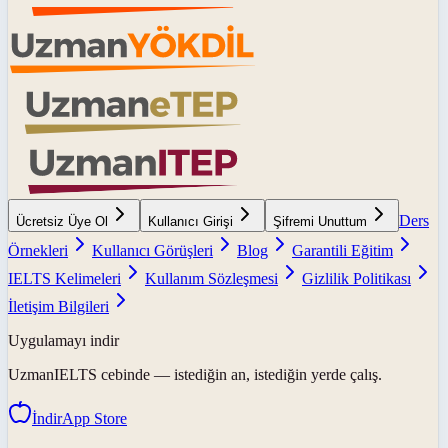
Ders
Ücretsiz Üye Ol
Kullanıcı Girişi
Şifremi Unuttum
Örnekleri
Kullanıcı Görüşleri
Blog
Garantili Eğitim
IELTS Kelimeleri
Kullanım Sözleşmesi
Gizlilik Politikası
İletişim Bilgileri
Uygulamayı indir
UzmanIELTS
cebinde — istediğin an, istediğin yerde çalış.
İndir
App Store