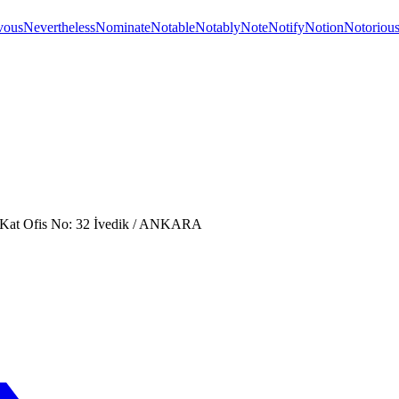
vous
Nevertheless
Nominate
Notable
Notably
Note
Notify
Notion
Notoriou
. Kat Ofis No: 32 İvedik / ANKARA