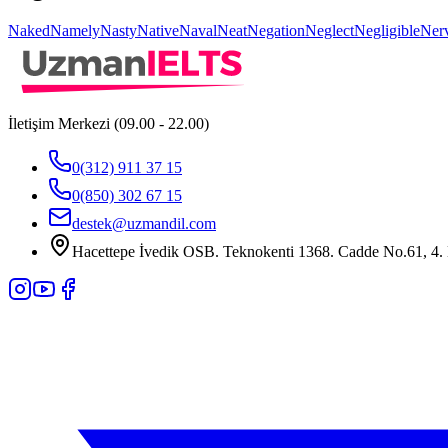
Naked
Namely
Nasty
Native
Naval
Neat
Negation
Neglect
Negligible
Ner
İletişim Merkezi (09.00 - 22.00)
0(312) 911 37 15
0(850) 302 67 15
destek@uzmandil.com
Hacettepe İvedik OSB. Teknokenti 1368. Cadde No.61, 4