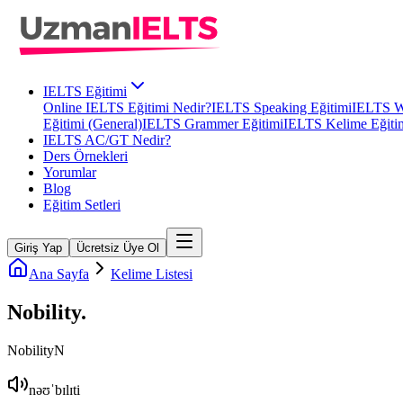
IELTS Eğitimi
Online IELTS Eğitimi Nedir?
IELTS Speaking Eğitimi
IELTS Wr
Eğitimi (General)
IELTS Grammer Eğitimi
IELTS Kelime Eğiti
IELTS AC/GT Nedir?
Ders Örnekleri
Yorumlar
Blog
Eğitim Setleri
Giriş Yap
Ücretsiz Üye Ol
Ana Sayfa
Kelime Listesi
Nobility
.
Nobility
N
nəʊˈbɪlɪti