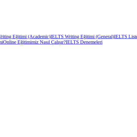
iting Eğitimi (Academic)
IELTS Writing Eğitimi (General)
IELTS Liste
mi
Online Eğitimimiz Nasıl Çalışır?
IELTS Denemeleri