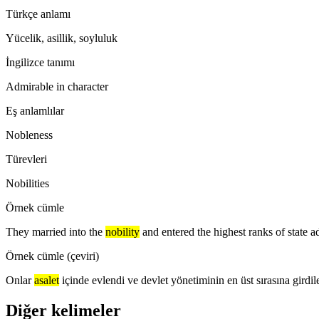
Türkçe anlamı
Yücelik, asillik, soyluluk
İngilizce tanımı
Admirable in character
Eş anlamlılar
Nobleness
Türevleri
Nobilities
Örnek cümle
They married into the
nobility
and entered the highest ranks of state a
Örnek cümle (çeviri)
Onlar
asalet
içinde evlendi ve devlet yönetiminin en üst sırasına girdile
Diğer kelimeler