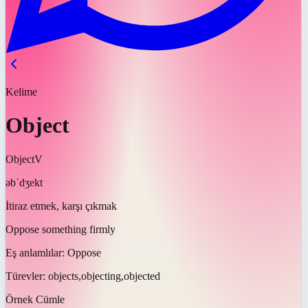
Kelime
Object
Object
V
əbˈdʒekt
İtiraz etmek, karşı çıkmak
Oppose something firmly
Eş anlamlılar:
Oppose
Türevler:
objects,objecting,objected
Örnek Cümle