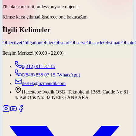
I'll take care of it, unless anyone
objects
.
Kimse
karşı çıkmadığı
sürece ona bakacağım.
İlgili Kelimeler
Objective
Obligation
Oblige
Obscure
Observe
Obstacle
Obstinate
Obtain
İletişim Merkezi (09.00 - 22.00)
0(312) 911 37 15
0(546) 855 07 15
(WhatsApp)
destek@uzmandil.com
Hacettepe İvedik OSB. Teknokenti 1368. Cadde No.61,
4. Kat Ofis No: 32 İvedik / ANKARA