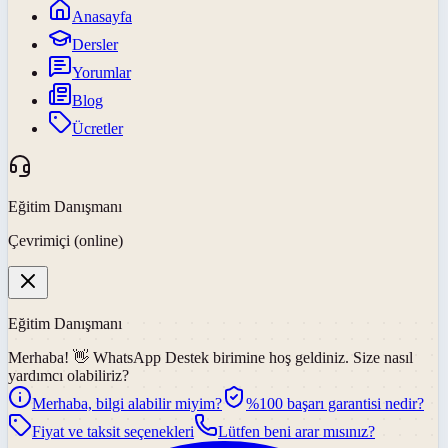
Anasayfa
Dersler
Yorumlar
Blog
Ücretler
Eğitim Danışmanı
Çevrimiçi (online)
Eğitim Danışmanı
Merhaba! 👋
WhatsApp Destek
birimine hoş geldiniz. Size nasıl
yardımcı olabiliriz?
Merhaba, bilgi alabilir miyim?
%100 başarı garantisi nedir?
Fiyat ve taksit seçenekleri
Lütfen beni arar mısınız?