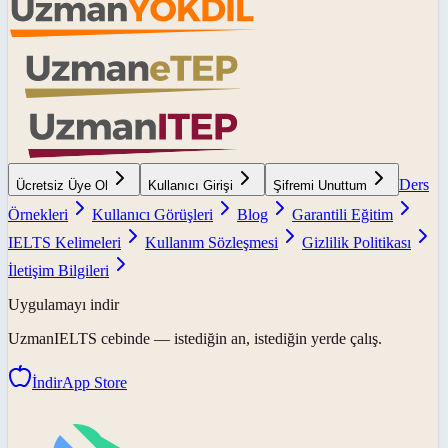
Ders
Ücretsiz Üye Ol
Kullanıcı Girişi
Şifremi Unuttum
Örnekleri
Kullanıcı Görüşleri
Blog
Garantili Eğitim
IELTS Kelimeleri
Kullanım Sözleşmesi
Gizlilik Politikası
İletişim Bilgileri
Uygulamayı indir
UzmanIELTS
cebinde — istediğin an, istediğin yerde çalış.
İndir
App Store