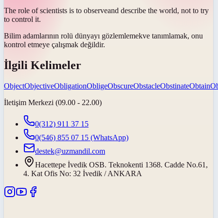
The role of scientists is to
observe
and describe the world, not to try
to control it.
Bilim adamlarının rolü dünyayı
gözlemlemek
ve tanımlamak, onu
kontrol etmeye çalışmak değildir.
İlgili Kelimeler
Object
Objective
Obligation
Oblige
Obscure
Obstacle
Obstinate
Obtain
Ob
İletişim Merkezi (09.00 - 22.00)
0(312) 911 37 15
0(546) 855 07 15
(WhatsApp)
destek@uzmandil.com
Hacettepe İvedik OSB. Teknokenti 1368. Cadde No.61,
4. Kat Ofis No: 32 İvedik / ANKARA