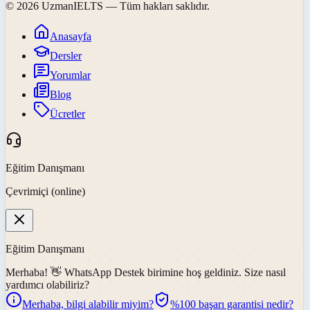
©
2026
UzmanIELTS
— Tüm hakları saklıdır.
Anasayfa
Dersler
Yorumlar
Blog
Ücretler
Eğitim Danışmanı
Çevrimiçi (online)
Eğitim Danışmanı
Merhaba! 👋
WhatsApp Destek
birimine hoş geldiniz. Size nasıl
yardımcı olabiliriz?
Merhaba, bilgi alabilir miyim?
%100 başarı garantisi nedir?