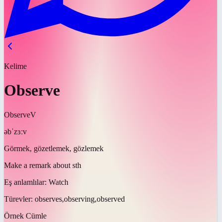
Kelime
Observe
Observe
V
əbˈzɜːv
Görmek, gözetlemek, gözlemek
Make a remark about sth
Eş anlamlılar:
Watch
Türevler:
observes,observing,observed
Örnek Cümle