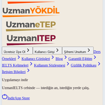
Ders
Ücretsiz Üye Ol
Kullanıcı Girişi
Şifremi Unuttum
Örnekleri
Kullanıcı Görüşleri
Blog
Garantili Eğitim
IELTS Kelimeleri
Kullanım Sözleşmesi
Gizlilik Politikası
İletişim Bilgileri
Uygulamayı indir
UzmanIELTS
cebinde — istediğin an, istediğin yerde çalış.
İndir
App Store