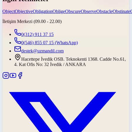
Object
Objective
Obligation
Oblige
Obscure
Observe
Obstacle
Obstinate
İletişim Merkezi (09.00 - 22.00)
0(312) 911 37 15
0(546) 855 07 15
(WhatsApp)
destek@uzmandil.com
Hacettepe İvedik OSB. Teknokenti 1368. Cadde No.61,
4. Kat Ofis No: 32 İvedik / ANKARA