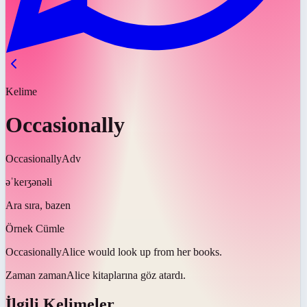
Kelime
Occasionally
Occasionally
Adv
əˈkeɪʒənəli
Ara sıra, bazen
Örnek Cümle
Occasionally
Alice would look up from her books.
Zaman zaman
Alice kitaplarına göz atardı.
İlgili Kelimeler