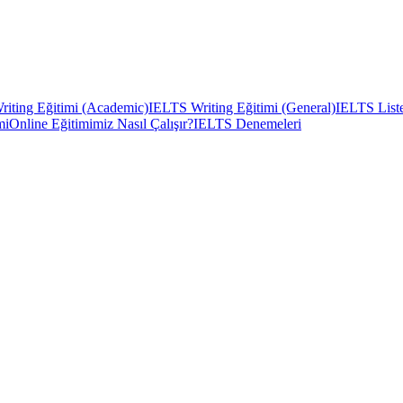
iting Eğitimi (Academic)
IELTS Writing Eğitimi (General)
IELTS Liste
mi
Online Eğitimimiz Nasıl Çalışır?
IELTS Denemeleri