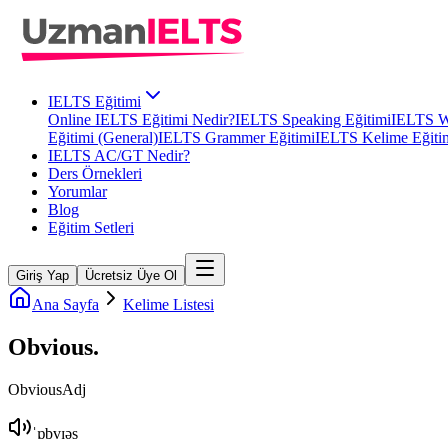
IELTS Eğitimi
Online IELTS Eğitimi Nedir?
IELTS Speaking Eğitimi
IELTS Wr
Eğitimi (General)
IELTS Grammer Eğitimi
IELTS Kelime Eğiti
IELTS AC/GT Nedir?
Ders Örnekleri
Yorumlar
Blog
Eğitim Setleri
Giriş Yap
Ücretsiz Üye Ol
Ana Sayfa
Kelime Listesi
Obvious
.
Obvious
Adj
ˈɒbvɪəs