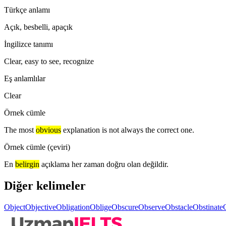
Türkçe anlamı
Açık, besbelli, apaçık
İngilizce tanımı
Clear, easy to see, recognize
Eş anlamlılar
Clear
Örnek cümle
The most
obvious
explanation is not always the correct one.
Örnek cümle (çeviri)
En
belirgin
açıklama her zaman doğru olan değildir.
Diğer kelimeler
Object
Objective
Obligation
Oblige
Obscure
Observe
Obstacle
Obstinate