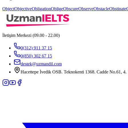
Object
Objective
Obligation
Oblige
Obscure
Observe
Obstacle
Obstinate
İletişim Merkezi (09.00 - 22.00)
0(312) 911 37 15
0(850) 302 67 15
destek@uzmandil.com
Hacettepe İvedik OSB. Teknokenti 1368. Cadde No.61, 4