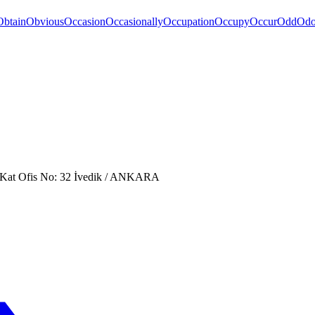
Obtain
Obvious
Occasion
Occasionally
Occupation
Occupy
Occur
Odd
Odo
. Kat Ofis No: 32 İvedik / ANKARA