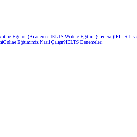
iting Eğitimi (Academic)
IELTS Writing Eğitimi (General)
IELTS Liste
mi
Online Eğitimimiz Nasıl Çalışır?
IELTS Denemeleri