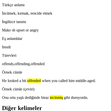
Türkçe anlamı
İncitmek, kırmak, rencide etmek
İngilizce tanımı
Make sb upset or angry
Eş anlamlılar
Insult
Türevleri
offends,offending,offended
Örnek cümle
He looked a bit
offended
when you called him middle-aged.
Örnek cümle (çeviri)
Ona orta yaşlı dediğinde biraz
incinmiş
gibi duruyordu.
Diğer kelimeler