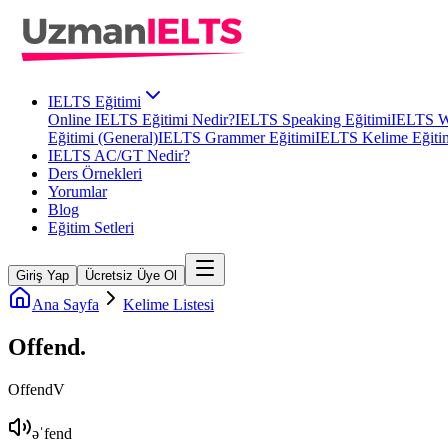
IELTS Eğitimi
Online IELTS Eğitimi Nedir?
IELTS Speaking Eğitimi
IELTS Wr
Eğitimi (General)
IELTS Grammer Eğitimi
IELTS Kelime Eğiti
IELTS AC/GT Nedir?
Ders Örnekleri
Yorumlar
Blog
Eğitim Setleri
Giriş Yap
Ücretsiz Üye Ol
Ana Sayfa
Kelime Listesi
Offend
.
Offend
V
əˈfend