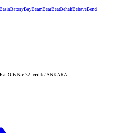
Basin
Battery
Bay
Beam
Bear
Beat
Behalf
Behave
Bend
. Kat Ofis No: 32 İvedik / ANKARA