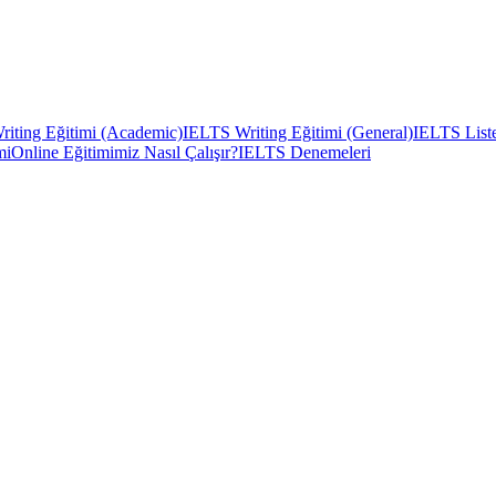
iting Eğitimi (Academic)
IELTS Writing Eğitimi (General)
IELTS Liste
mi
Online Eğitimimiz Nasıl Çalışır?
IELTS Denemeleri