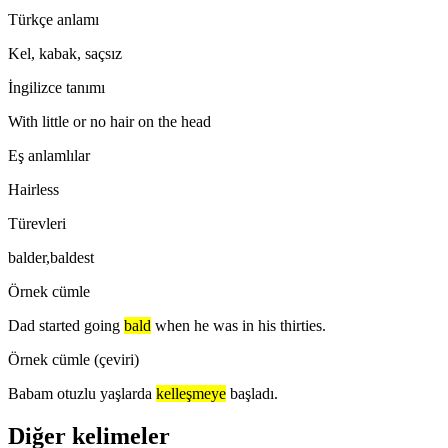
Türkçe anlamı
Kel, kabak, saçsız
İngilizce tanımı
With little or no hair on the head
Eş anlamlılar
Hairless
Türevleri
balder,baldest
Örnek cümle
Dad started going
bald
when he was in his thirties.
Örnek cümle (çeviri)
Babam otuzlu yaşlarda
kelleşmeye
başladı.
Diğer kelimeler