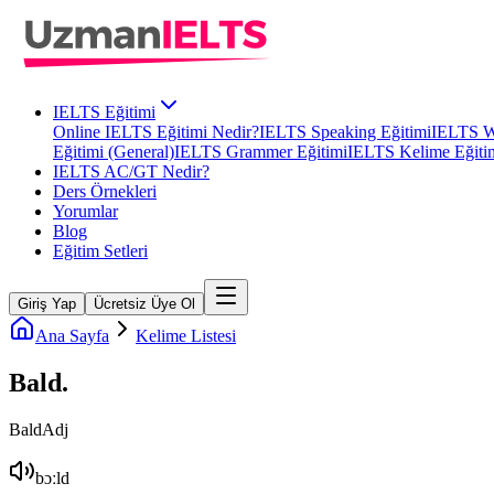
IELTS Eğitimi
Online IELTS Eğitimi Nedir?
IELTS Speaking Eğitimi
IELTS Wr
Eğitimi (General)
IELTS Grammer Eğitimi
IELTS Kelime Eğiti
IELTS AC/GT Nedir?
Ders Örnekleri
Yorumlar
Blog
Eğitim Setleri
Giriş Yap
Ücretsiz Üye Ol
Ana Sayfa
Kelime Listesi
Bald
.
Bald
Adj
bɔːld