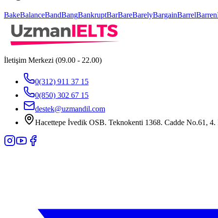
Bake
Balance
Band
Bang
Bankrupt
Bar
Bare
Barely
Bargain
Barrel
Barren
İletişim Merkezi (09.00 - 22.00)
0(312) 911 37 15
0(850) 302 67 15
destek@uzmandil.com
Hacettepe İvedik OSB. Teknokenti 1368. Cadde No.61, 4