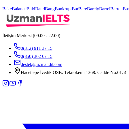
Bake
Balance
Bald
Band
Bang
Bankrupt
Bar
Bare
Barely
Barrel
Barren
Bas
İletişim Merkezi (09.00 - 22.00)
0(312) 911 37 15
0(850) 302 67 15
destek@uzmandil.com
Hacettepe İvedik OSB. Teknokenti 1368. Cadde No.61, 4