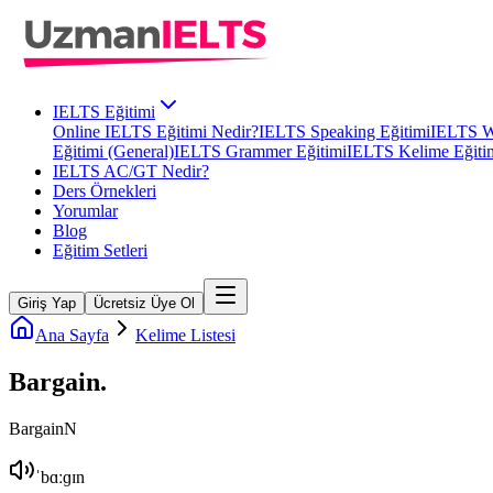
IELTS Eğitimi
Online IELTS Eğitimi Nedir?
IELTS Speaking Eğitimi
IELTS Wr
Eğitimi (General)
IELTS Grammer Eğitimi
IELTS Kelime Eğiti
IELTS AC/GT Nedir?
Ders Örnekleri
Yorumlar
Blog
Eğitim Setleri
Giriş Yap
Ücretsiz Üye Ol
Ana Sayfa
Kelime Listesi
Bargain
.
Bargain
N
ˈbɑːɡɪn