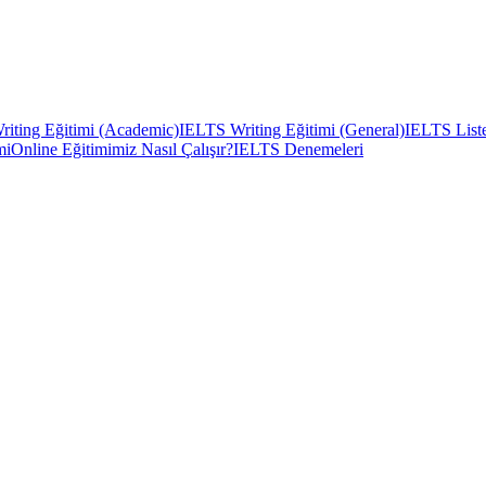
iting Eğitimi (Academic)
IELTS Writing Eğitimi (General)
IELTS Liste
mi
Online Eğitimimiz Nasıl Çalışır?
IELTS Denemeleri