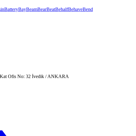
in
Battery
Bay
Beam
Bear
Beat
Behalf
Behave
Bend
. Kat Ofis No: 32 İvedik / ANKARA