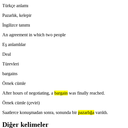
Türkçe anlamı
Pazarlık, kelepir
İngilizce tanımı
An agreement in which two people
Eş anlamlılar
Deal
Türevleri
bargains
Örnek cümle
After hours of negotiating, a
bargain
was finally reached.
Örnek cümle (çeviri)
Saatlerce konuşmadan sonra, sonunda bir
pazarlığa
varıldı.
Diğer kelimeler