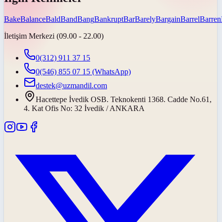
Bake
Balance
Bald
Band
Bang
Bankrupt
Bar
Barely
Bargain
Barrel
Barren
İletişim Merkezi (09.00 - 22.00)
0(312) 911 37 15
0(546) 855 07 15
(WhatsApp)
destek@uzmandil.com
Hacettepe İvedik OSB. Teknokenti 1368. Cadde No.61,
4. Kat Ofis No: 32 İvedik / ANKARA