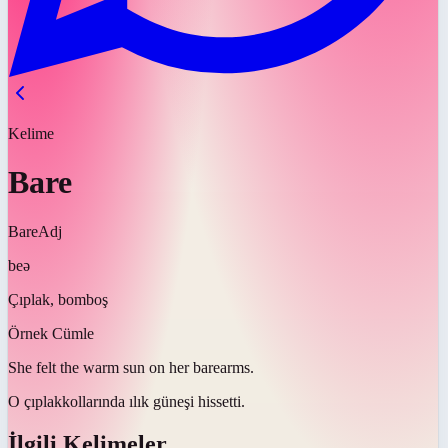
Kelime
Bare
Bare
Adj
beə
Çıplak, bomboş
Örnek Cümle
She felt the warm sun on her
bare
arms.
O
çıplak
kollarında ılık güneşi hissetti.
İlgili Kelimeler