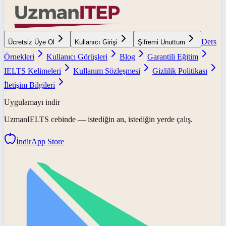
Ders
Ücretsiz Üye Ol
Kullanıcı Girişi
Şifremi Unuttum
Örnekleri
Kullanıcı Görüşleri
Blog
Garantili Eğitim
IELTS Kelimeleri
Kullanım Sözleşmesi
Gizlilik Politikası
İletişim Bilgileri
Uygulamayı indir
UzmanIELTS
cebinde — istediğin an, istediğin yerde çalış.
İndir
App Store