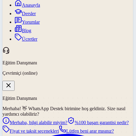
Anasayfa
Dersler
Yorumlar
Blog
Ücretler
Eğitim Danışmanı
Çevrimiçi (online)
Eğitim Danışmanı
Merhaba! 👋
WhatsApp Destek
birimine hoş geldiniz. Size nasıl
yardımcı olabiliriz?
Merhaba, bilgi alabilir miyim?
%100 başarı garantisi nedir?
Fiyat ve taksit seçenekleri
Lütfen beni arar mısınız?