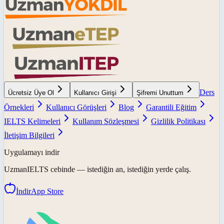
Ders
Ücretsiz Üye Ol
Kullanıcı Girişi
Şifremi Unuttum
Örnekleri
Kullanıcı Görüşleri
Blog
Garantili Eğitim
IELTS Kelimeleri
Kullanım Sözleşmesi
Gizlilik Politikası
İletişim Bilgileri
Uygulamayı indir
UzmanIELTS
cebinde — istediğin an, istediğin yerde çalış.
İndir
App Store