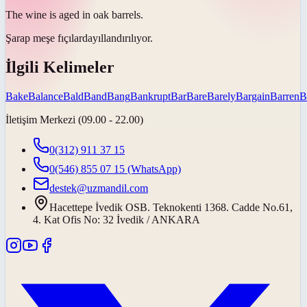
The wine is aged in oak
barrels
.
Şarap meşe
fıçılarda
yıllandırılıyor.
İlgili Kelimeler
Bake
Balance
Bald
Band
Bang
Bankrupt
Bar
Bare
Barely
Bargain
Barren
B
İletişim Merkezi (09.00 - 22.00)
0(312) 911 37 15
0(546) 855 07 15
(WhatsApp)
destek@uzmandil.com
Hacettepe İvedik OSB. Teknokenti 1368. Cadde No.61,
4. Kat Ofis No: 32 İvedik / ANKARA