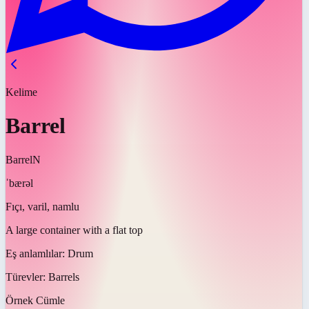
Kelime
Barrel
Barrel
N
ˈbærəl
Fıçı, varil, namlu
A large container with a flat top
Eş anlamlılar:
Drum
Türevler:
Barrels
Örnek Cümle