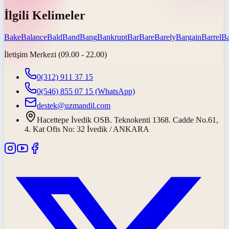
İlgili Kelimeler
Bake
Balance
Bald
Band
Bang
Bankrupt
Bar
Bare
Barely
Bargain
Barrel
Ba
İletişim Merkezi (09.00 - 22.00)
0(312) 911 37 15
0(546) 855 07 15
(WhatsApp)
destek@uzmandil.com
Hacettepe İvedik OSB. Teknokenti 1368. Cadde No.61,
4. Kat Ofis No: 32 İvedik / ANKARA