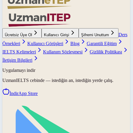
Ders
Ücretsiz Üye Ol
Kullanıcı Girişi
Şifremi Unuttum
Örnekleri
Kullanıcı Görüşleri
Blog
Garantili Eğitim
IELTS Kelimeleri
Kullanım Sözleşmesi
Gizlilik Politikası
İletişim Bilgileri
Uygulamayı indir
UzmanIELTS
cebinde — istediğin an, istediğin yerde çalış.
İndir
App Store