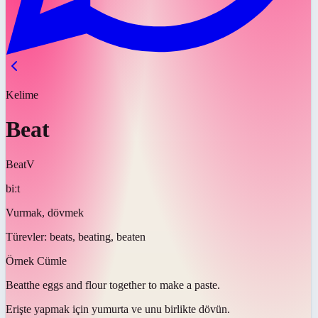
Kelime
Beat
Beat
V
biːt
Vurmak, dövmek
Türevler:
beats, beating, beaten
Örnek Cümle
Beat
the eggs and flour together to make a paste.
Erişte yapmak için yumurta ve unu birlikte
dövün
.