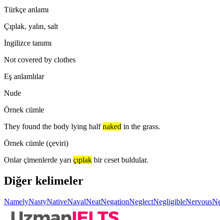
Türkçe anlamı
Çıplak, yalın, salt
İngilizce tanımı
Not covered by clothes
Eş anlamlılar
Nude
Örnek cümle
They found the body lying half
naked
in the grass.
Örnek cümle (çeviri)
Onlar çimenlerde yarı
çıplak
bir ceset buldular.
Diğer kelimeler
Namely
Nasty
Native
Naval
Neat
Negation
Neglect
Negligible
Nervous
Ne