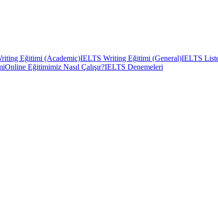
iting Eğitimi (Academic)
IELTS Writing Eğitimi (General)
IELTS Liste
mi
Online Eğitimimiz Nasıl Çalışır?
IELTS Denemeleri