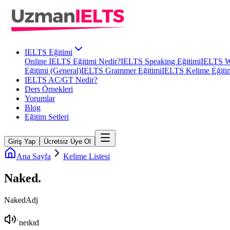
IELTS Eğitimi
Online IELTS Eğitimi Nedir?
IELTS Speaking Eğitimi
IELTS Wr
Eğitimi (General)
IELTS Grammer Eğitimi
IELTS Kelime Eğiti
IELTS AC/GT Nedir?
Ders Örnekleri
Yorumlar
Blog
Eğitim Setleri
Giriş Yap
Ücretsiz Üye Ol
Ana Sayfa
Kelime Listesi
Naked
.
Naked
Adj
ˈneɪkɪd