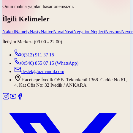
Onun malına yapılan hasar
önemsizdi
.
İlgili Kelimeler
Naked
Namely
Nasty
Native
Naval
Neat
Negation
Neglect
Nervous
Never
İletişim Merkezi (09.00 - 22.00)
0(312) 911 37 15
0(546) 855 07 15
(WhatsApp)
destek@uzmandil.com
Hacettepe İvedik OSB. Teknokenti 1368. Cadde No.61,
4. Kat Ofis No: 32 İvedik / ANKARA