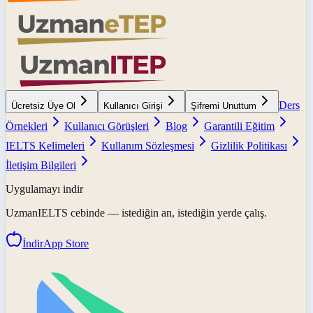
Ders
Ücretsiz Üye Ol
Kullanıcı Girişi
Şifremi Unuttum
Örnekleri
Kullanıcı Görüşleri
Blog
Garantili Eğitim
IELTS Kelimeleri
Kullanım Sözleşmesi
Gizlilik Politikası
İletişim Bilgileri
Uygulamayı indir
UzmanIELTS
cebinde — istediğin an, istediğin yerde çalış.
İndir
App Store