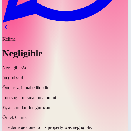
Kelime
Negligible
Negligible
Adj
ˈneɡlɪdʒəbl̩
Önemsiz, ihmal edilebilir
Too slight or small in amount
Eş anlamlılar:
Insignificant
Örnek Cümle
The damage done to his property was
negligible
.