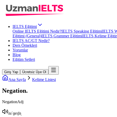
IELTS Eğitimi
Online IELTS Eğitimi Nedir?
IELTS Speaking Eğitimi
IELTS Wr
Eğitimi (General)
IELTS Grammer Eğitimi
IELTS Kelime Eğiti
IELTS AC/GT Nedir?
Ders Örnekleri
Yorumlar
Blog
Eğitim Setleri
Giriş Yap
Ücretsiz Üye Ol
Ana Sayfa
Kelime Listesi
Negation
.
Negation
Adj
nɪˈɡeɪʃn̩