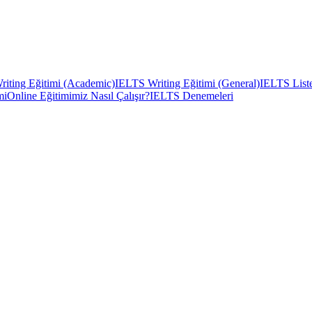
iting Eğitimi (Academic)
IELTS Writing Eğitimi (General)
IELTS Liste
mi
Online Eğitimimiz Nasıl Çalışır?
IELTS Denemeleri