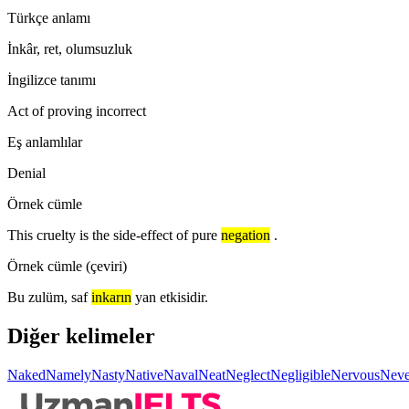
Türkçe anlamı
İnkâr, ret, olumsuzluk
İngilizce tanımı
Act of proving incorrect
Eş anlamlılar
Denial
Örnek cümle
This cruelty is the side-effect of pure
negation
.
Örnek cümle (çeviri)
Bu zulüm, saf
inkarın
yan etkisidir.
Diğer kelimeler
Naked
Namely
Nasty
Native
Naval
Neat
Neglect
Negligible
Nervous
Neve