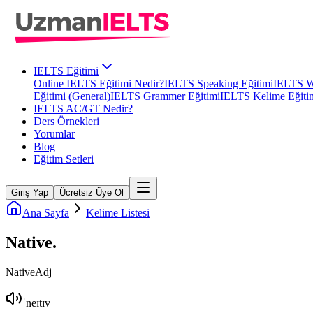
IELTS Eğitimi
Online IELTS Eğitimi Nedir?
IELTS Speaking Eğitimi
IELTS Wr
Eğitimi (General)
IELTS Grammer Eğitimi
IELTS Kelime Eğiti
IELTS AC/GT Nedir?
Ders Örnekleri
Yorumlar
Blog
Eğitim Setleri
Giriş Yap
Ücretsiz Üye Ol
Ana Sayfa
Kelime Listesi
Native
.
Native
Adj
ˈneɪtɪv