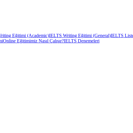
iting Eğitimi (Academic)
IELTS Writing Eğitimi (General)
IELTS Liste
mi
Online Eğitimimiz Nasıl Çalışır?
IELTS Denemeleri