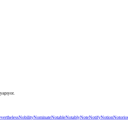
yapıyor.
vertheless
Nobility
Nominate
Notable
Notably
Note
Notify
Notion
Notorio