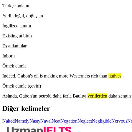
Türkçe anlamı
Yerli, doğal, doğuştan
İngilizce tanımı
Existing at birth
Eş anlamlılar
Inborn
Örnek cümle
Indeed, Gabon's oil is making more Westerners rich than
natives
.
Örnek cümle (çeviri)
Aslında, Gabon'un petrolü daha fazla Batılıyı
yerlilerden
daha zengin 
Diğer kelimeler
Naked
Namely
Nasty
Naval
Neat
Negation
Neglect
Negligible
Nervous
Ne