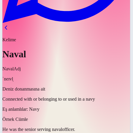
Kelime
Naval
Naval
Adj
ˈneɪvl̩
Deniz donanmasına ait
Connected with or belonging to or used in a navy
Eş anlamlılar:
Navy
Örnek Cümle
He was the senior serving
naval
officer.