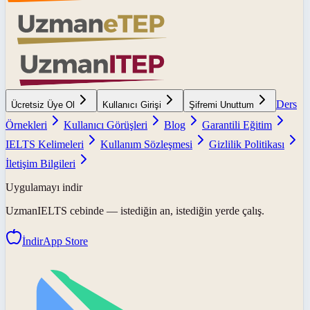
Ders
Ücretsiz Üye Ol
Kullanıcı Girişi
Şifremi Unuttum
Örnekleri
Kullanıcı Görüşleri
Blog
Garantili Eğitim
IELTS Kelimeleri
Kullanım Sözleşmesi
Gizlilik Politikası
İletişim Bilgileri
Uygulamayı indir
UzmanIELTS
cebinde — istediğin an, istediğin yerde çalış.
İndir
App Store