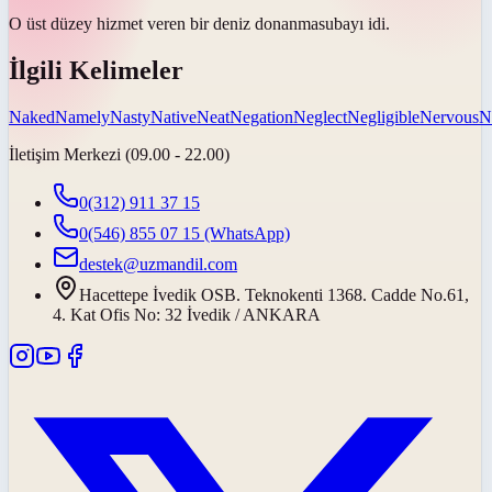
O üst düzey hizmet veren bir
deniz donanma
subayı idi.
İlgili Kelimeler
Naked
Namely
Nasty
Native
Neat
Negation
Neglect
Negligible
Nervous
N
İletişim Merkezi (09.00 - 22.00)
0(312) 911 37 15
0(546) 855 07 15
(WhatsApp)
destek@uzmandil.com
Hacettepe İvedik OSB. Teknokenti 1368. Cadde No.61,
4. Kat Ofis No: 32 İvedik / ANKARA