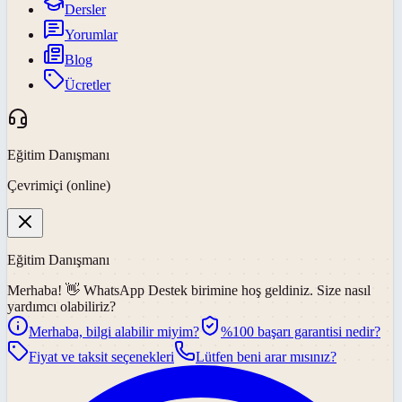
Dersler
Yorumlar
Blog
Ücretler
Eğitim Danışmanı
Çevrimiçi (online)
Eğitim Danışmanı
Merhaba! 👋
WhatsApp Destek
birimine hoş geldiniz. Size nasıl
yardımcı olabiliriz?
Merhaba, bilgi alabilir miyim?
%100 başarı garantisi nedir?
Fiyat ve taksit seçenekleri
Lütfen beni arar mısınız?