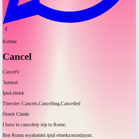
Kelime
Cancel
Cancel
V
ˈkænsəl
İptal etmek
Türevler:
Cancels,Cancelling,Cancelled
Örnek Cümle
I have to
cancel
my trip to Rome.
Ben Roma seyahatimi
iptal etmek
zorundayım.