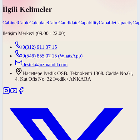
İlgili Kelimeler
Cabinet
Cable
Calculate
Calm
Candidate
Capability
Capable
Capacity
Cap
İletişim Merkezi (09.00 - 22.00)
0(312) 911 37 15
0(546) 855 07 15
(WhatsApp)
destek@uzmandil.com
Hacettepe İvedik OSB. Teknokenti 1368. Cadde No.61,
4. Kat Ofis No: 32 İvedik / ANKARA