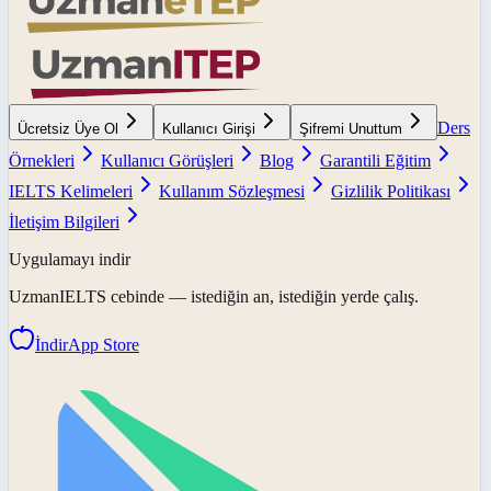
Ders
Ücretsiz Üye Ol
Kullanıcı Girişi
Şifremi Unuttum
Örnekleri
Kullanıcı Görüşleri
Blog
Garantili Eğitim
IELTS Kelimeleri
Kullanım Sözleşmesi
Gizlilik Politikası
İletişim Bilgileri
Uygulamayı indir
UzmanIELTS
cebinde — istediğin an, istediğin yerde çalış.
İndir
App Store