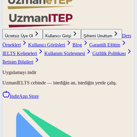
Ders
Ücretsiz Üye Ol
Kullanıcı Girişi
Şifremi Unuttum
Örnekleri
Kullanıcı Görüşleri
Blog
Garantili Eğitim
IELTS Kelimeleri
Kullanım Sözleşmesi
Gizlilik Politikası
İletişim Bilgileri
Uygulamayı indir
UzmanIELTS
cebinde — istediğin an, istediğin yerde çalış.
İndir
App Store