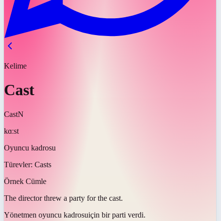
Kelime
Cast
Cast
N
kɑːst
Oyuncu kadrosu
Türevler:
Casts
Örnek Cümle
The director threw a party for the
cast
.
Yönetmen
oyuncu kadrosu
için bir parti verdi.