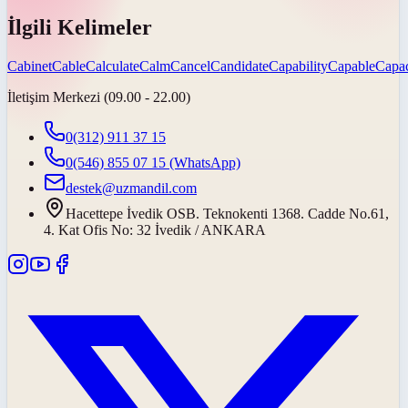
İlgili Kelimeler
Cabinet
Cable
Calculate
Calm
Cancel
Candidate
Capability
Capable
Capac
İletişim Merkezi (09.00 - 22.00)
0(312) 911 37 15
0(546) 855 07 15
(WhatsApp)
destek@uzmandil.com
Hacettepe İvedik OSB. Teknokenti 1368. Cadde No.61,
4. Kat Ofis No: 32 İvedik / ANKARA