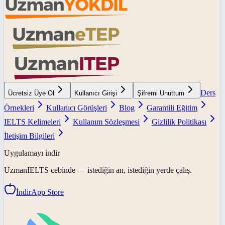
Ders
Ücretsiz Üye Ol
Kullanıcı Girişi
Şifremi Unuttum
Örnekleri
Kullanıcı Görüşleri
Blog
Garantili Eğitim
IELTS Kelimeleri
Kullanım Sözleşmesi
Gizlilik Politikası
İletişim Bilgileri
Uygulamayı indir
UzmanIELTS
cebinde — istediğin an, istediğin yerde çalış.
İndir
App Store