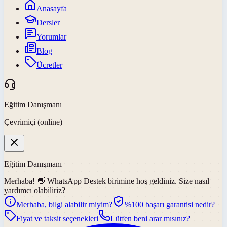
Anasayfa
Dersler
Yorumlar
Blog
Ücretler
Eğitim Danışmanı
Çevrimiçi (online)
Eğitim Danışmanı
Merhaba! 👋
WhatsApp Destek
birimine hoş geldiniz. Size nasıl
yardımcı olabiliriz?
Merhaba, bilgi alabilir miyim?
%100 başarı garantisi nedir?
Fiyat ve taksit seçenekleri
Lütfen beni arar mısınız?