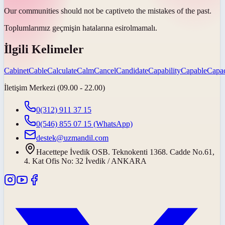
Our communities should not be
captive
to the mistakes of the past.
Toplumlarımız geçmişin hatalarına
esir
olmamalı.
İlgili Kelimeler
Cabinet
Cable
Calculate
Calm
Cancel
Candidate
Capability
Capable
Capac
İletişim Merkezi (09.00 - 22.00)
0(312) 911 37 15
0(546) 855 07 15
(WhatsApp)
destek@uzmandil.com
Hacettepe İvedik OSB. Teknokenti 1368. Cadde No.61,
4. Kat Ofis No: 32 İvedik / ANKARA