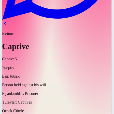
Kelime
Captive
Captive
N
ˈkæptɪv
Esir, tutsak
Person held against his will
Eş anlamlılar:
Prisoner
Türevler:
Captives
Örnek Cümle