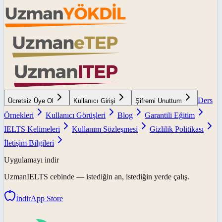
Ders
Ücretsiz Üye Ol
Kullanıcı Girişi
Şifremi Unuttum
Örnekleri
Kullanıcı Görüşleri
Blog
Garantili Eğitim
IELTS Kelimeleri
Kullanım Sözleşmesi
Gizlilik Politikası
İletişim Bilgileri
Uygulamayı indir
UzmanIELTS
cebinde — istediğin an, istediğin yerde çalış.
İndir
App Store