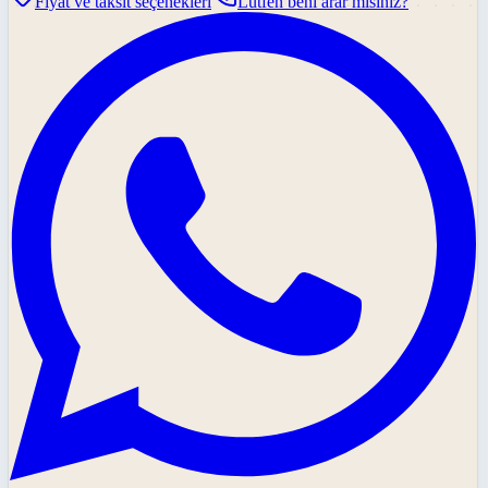
Fiyat ve taksit seçenekleri
Lütfen beni arar mısınız?