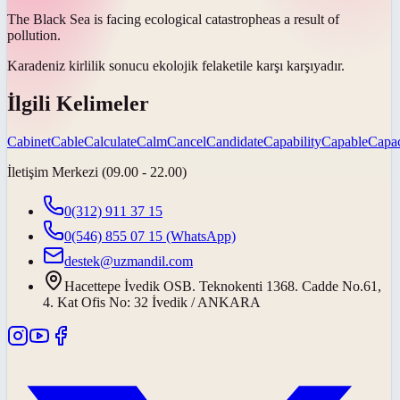
The Black Sea is facing ecological
catastrophe
as a result of
pollution.
Karadeniz kirlilik sonucu ekolojik
felaket
ile karşı karşıyadır.
İlgili Kelimeler
Cabinet
Cable
Calculate
Calm
Cancel
Candidate
Capability
Capable
Capac
İletişim Merkezi (09.00 - 22.00)
0(312) 911 37 15
0(546) 855 07 15
(WhatsApp)
destek@uzmandil.com
Hacettepe İvedik OSB. Teknokenti 1368. Cadde No.61,
4. Kat Ofis No: 32 İvedik / ANKARA