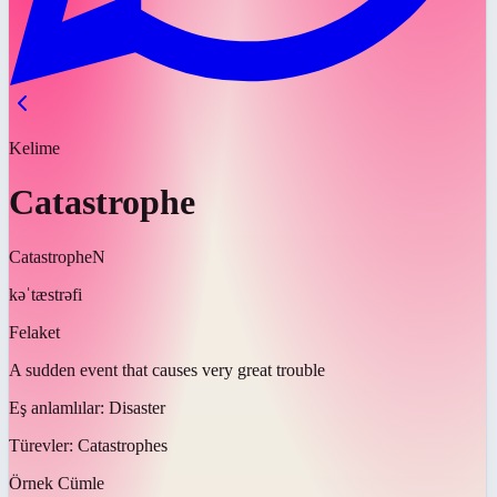
Kelime
Catastrophe
Catastrophe
N
kəˈtæstrəfi
Felaket
A sudden event that causes very great trouble
Eş anlamlılar:
Disaster
Türevler:
Catastrophes
Örnek Cümle