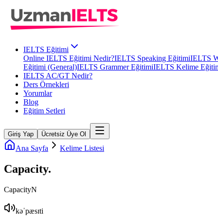
IELTS Eğitimi
Online IELTS Eğitimi Nedir?
IELTS Speaking Eğitimi
IELTS Wr
Eğitimi (General)
IELTS Grammer Eğitimi
IELTS Kelime Eğiti
IELTS AC/GT Nedir?
Ders Örnekleri
Yorumlar
Blog
Eğitim Setleri
Giriş Yap
Ücretsiz Üye Ol
Ana Sayfa
Kelime Listesi
Capacity
.
Capacity
N
kəˈpæsɪti