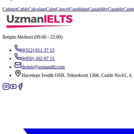
Cabinet
Cable
Calculate
Calm
Cancel
Candidate
Capability
Capable
Capit
İletişim Merkezi (09.00 - 22.00)
0(312) 911 37 15
0(850) 302 67 15
destek@uzmandil.com
Hacettepe İvedik OSB. Teknokenti 1368. Cadde No.61, 4