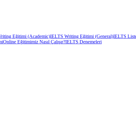
iting Eğitimi (Academic)
IELTS Writing Eğitimi (General)
IELTS Liste
mi
Online Eğitimimiz Nasıl Çalışır?
IELTS Denemeleri