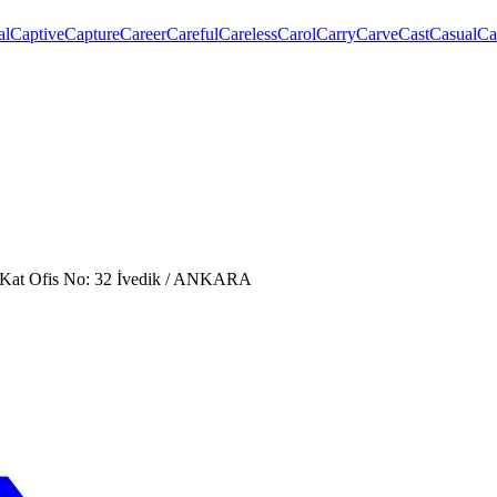
al
Captive
Capture
Career
Careful
Careless
Carol
Carry
Carve
Cast
Casual
Ca
. Kat Ofis No: 32 İvedik / ANKARA