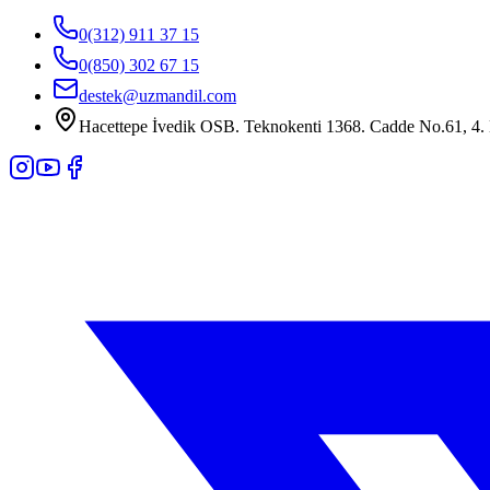
0(312) 911 37 15
0(850) 302 67 15
destek@uzmandil.com
Hacettepe İvedik OSB. Teknokenti 1368. Cadde No.61, 4