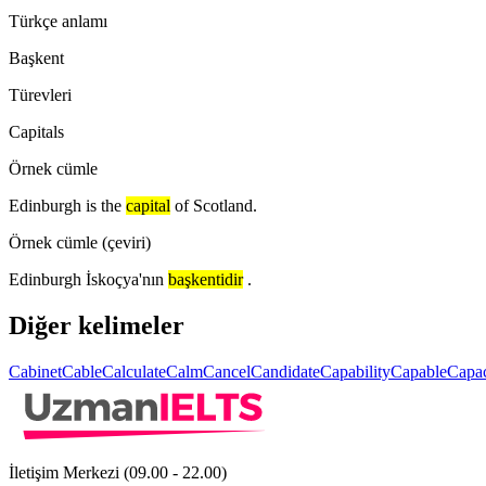
Türkçe anlamı
Başkent
Türevleri
Capitals
Örnek cümle
Edinburgh is the
capital
of Scotland.
Örnek cümle (çeviri)
Edinburgh İskoçya'nın
başkentidir
.
Diğer kelimeler
Cabinet
Cable
Calculate
Calm
Cancel
Candidate
Capability
Capable
Capac
İletişim Merkezi (09.00 - 22.00)