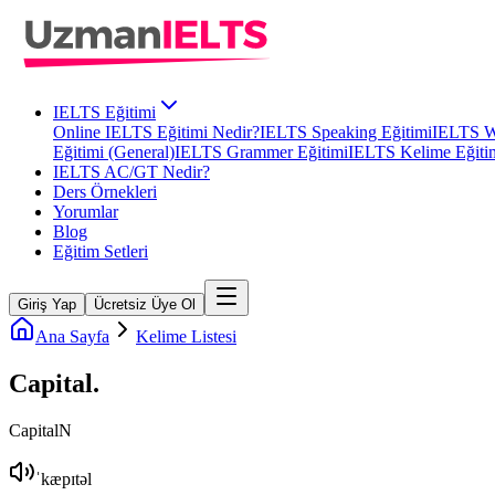
IELTS Eğitimi
Online IELTS Eğitimi Nedir?
IELTS Speaking Eğitimi
IELTS Wr
Eğitimi (General)
IELTS Grammer Eğitimi
IELTS Kelime Eğiti
IELTS AC/GT Nedir?
Ders Örnekleri
Yorumlar
Blog
Eğitim Setleri
Giriş Yap
Ücretsiz Üye Ol
Ana Sayfa
Kelime Listesi
Capital
.
Capital
N
ˈkæpɪtəl