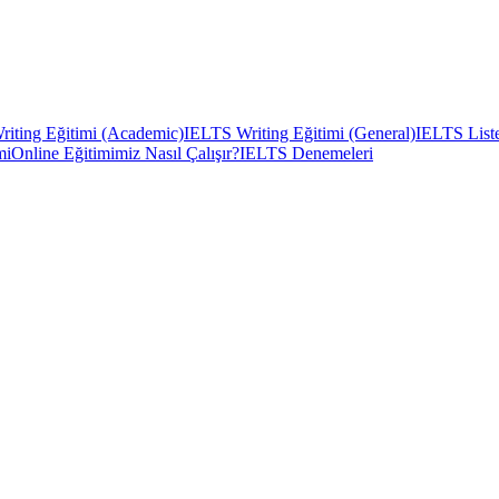
iting Eğitimi (Academic)
IELTS Writing Eğitimi (General)
IELTS Liste
mi
Online Eğitimimiz Nasıl Çalışır?
IELTS Denemeleri