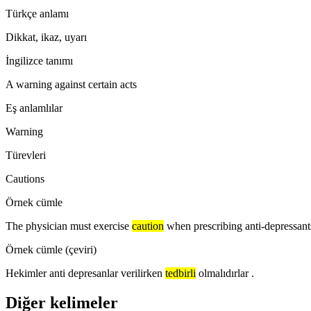
Türkçe anlamı
Dikkat, ikaz, uyarı
İngilizce tanımı
A warning against certain acts
Eş anlamlılar
Warning
Türevleri
Cautions
Örnek cümle
The physician must exercise
caution
when prescribing anti-depressant
Örnek cümle (çeviri)
Hekimler anti depresanlar verilirken
tedbirli
olmalıdırlar .
Diğer kelimeler