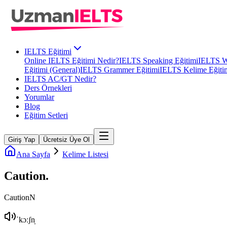
IELTS Eğitimi
Online IELTS Eğitimi Nedir?
IELTS Speaking Eğitimi
IELTS Wr
Eğitimi (General)
IELTS Grammer Eğitimi
IELTS Kelime Eğiti
IELTS AC/GT Nedir?
Ders Örnekleri
Yorumlar
Blog
Eğitim Setleri
Giriş Yap
Ücretsiz Üye Ol
Ana Sayfa
Kelime Listesi
Caution
.
Caution
N
ˈkɔːʃn̩