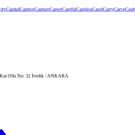
ity
Capital
Captive
Capture
Career
Careful
Careless
Carol
Carry
Carve
Cast
. Kat Ofis No: 32 İvedik / ANKARA