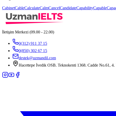
Cabinet
Cable
Calculate
Calm
Cancel
Candidate
Capability
Capable
Capac
İletişim Merkezi (09.00 - 22.00)
0(312) 911 37 15
0(850) 302 67 15
destek@uzmandil.com
Hacettepe İvedik OSB. Teknokenti 1368. Cadde No.61, 4