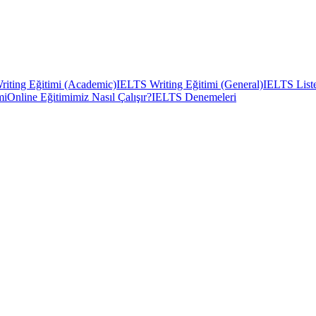
iting Eğitimi (Academic)
IELTS Writing Eğitimi (General)
IELTS Liste
mi
Online Eğitimimiz Nasıl Çalışır?
IELTS Denemeleri