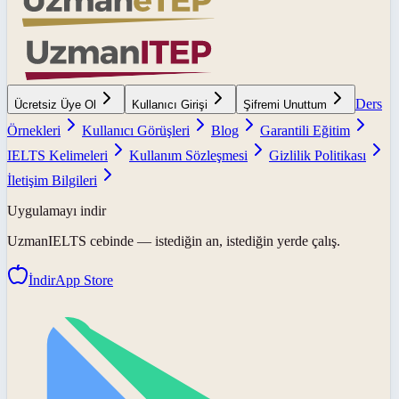
Ders
Ücretsiz Üye Ol
Kullanıcı Girişi
Şifremi Unuttum
Örnekleri
Kullanıcı Görüşleri
Blog
Garantili Eğitim
IELTS Kelimeleri
Kullanım Sözleşmesi
Gizlilik Politikası
İletişim Bilgileri
Uygulamayı indir
UzmanIELTS
cebinde — istediğin an, istediğin yerde çalış.
İndir
App Store