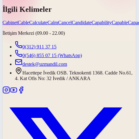
İlgili Kelimeler
Cabinet
Cable
Calculate
Calm
Cancel
Candidate
Capability
Capable
Capac
İletişim Merkezi (09.00 - 22.00)
0(312) 911 37 15
0(546) 855 07 15
(WhatsApp)
destek@uzmandil.com
Hacettepe İvedik OSB. Teknokenti 1368. Cadde No.61,
4. Kat Ofis No: 32 İvedik / ANKARA