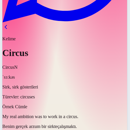
Kelime
Circus
Circus
N
ˈsɜːkəs
Sirk, sirk gösterileri
Türevler:
circuses
Örnek Cümle
My real ambition was to work in a
circus
.
Benim gerçek arzum bir
sirkte
çalışmaktı.