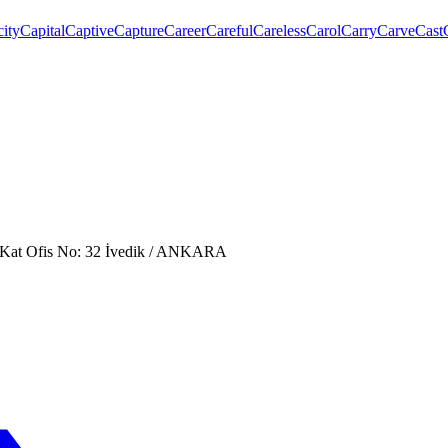
ity
Capital
Captive
Capture
Career
Careful
Careless
Carol
Carry
Carve
Cast
. Kat Ofis No: 32 İvedik / ANKARA