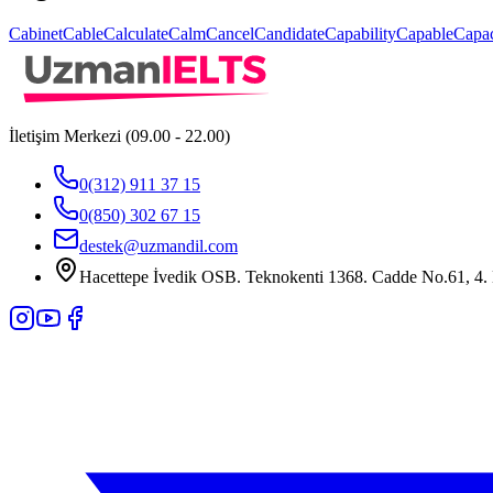
Cabinet
Cable
Calculate
Calm
Cancel
Candidate
Capability
Capable
Capac
İletişim Merkezi (09.00 - 22.00)
0(312) 911 37 15
0(850) 302 67 15
destek@uzmandil.com
Hacettepe İvedik OSB. Teknokenti 1368. Cadde No.61, 4