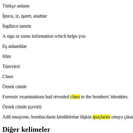
Türkçe anlamı
İpucu, iz, işaret, anahtar
İngilizce tanımı
A sign or some information which helps you
Eş anlamlılar
Hint
Türevleri
Clues
Örnek cümle
Forensic examinations had revealed
clues
to the bombers' identities.
Örnek cümle (çeviri)
Adli muayene, bombacıların kimliklerine ilişkin
ipuçlarını
ortaya çıkar
Diğer kelimeler