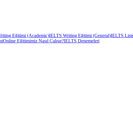
iting Eğitimi (Academic)
IELTS Writing Eğitimi (General)
IELTS Liste
mi
Online Eğitimimiz Nasıl Çalışır?
IELTS Denemeleri