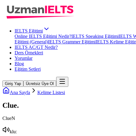
IELTS Eğitimi
Online IELTS Eğitimi Nedir?
IELTS Speaking Eğitimi
IELTS Wr
Eğitimi (General)
IELTS Grammer Eğitimi
IELTS Kelime Eğiti
IELTS AC/GT Nedir?
Ders Örnekleri
Yorumlar
Blog
Eğitim Setleri
Giriş Yap
Ücretsiz Üye Ol
Ana Sayfa
Kelime Listesi
Clue
.
Clue
N
kluː