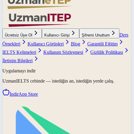
Ders
Ücretsiz Üye Ol
Kullanıcı Girişi
Şifremi Unuttum
Örnekleri
Kullanıcı Görüşleri
Blog
Garantili Eğitim
IELTS Kelimeleri
Kullanım Sözleşmesi
Gizlilik Politikası
İletişim Bilgileri
Uygulamayı indir
UzmanIELTS
cebinde — istediğin an, istediğin yerde çalış.
İndir
App Store