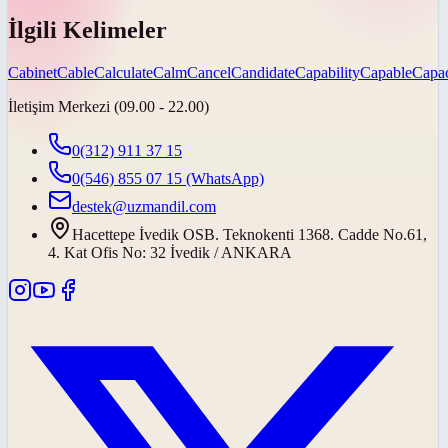
İlgili Kelimeler
Cabinet
Cable
Calculate
Calm
Cancel
Candidate
Capability
Capable
Capac
İletişim Merkezi (09.00 - 22.00)
0(312) 911 37 15
0(546) 855 07 15
(WhatsApp)
destek@uzmandil.com
Hacettepe İvedik OSB. Teknokenti 1368. Cadde No.61,
4. Kat Ofis No: 32 İvedik / ANKARA