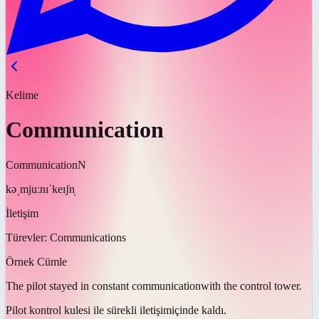
Kelime
Communication
Communication
N
kəˌmjuːnɪˈkeɪʃn̩
İletişim
Türevler:
Communications
Örnek Cümle
The pilot stayed in constant
communication
with the control tower.
Pilot kontrol kulesi ile sürekli
iletişim
içinde kaldı.