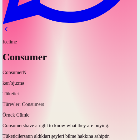
Kelime
Consumer
Consumer
N
kənˈsjuːmə
Tüketici
Türevler:
Consumers
Örnek Cümle
Consumers
have a right to know what they are buying.
Tüketiciler
satın aldıkları şeyleri bilme hakkına sahiptir.