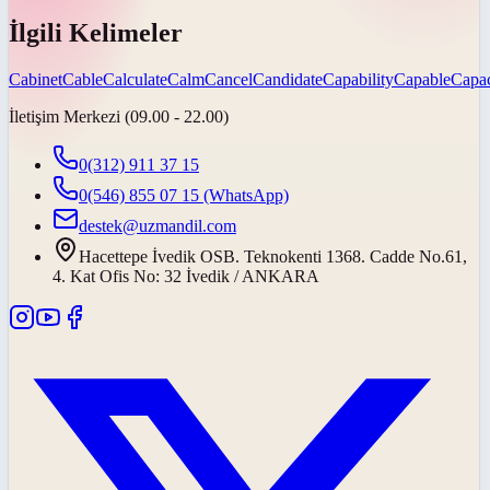
İlgili Kelimeler
Cabinet
Cable
Calculate
Calm
Cancel
Candidate
Capability
Capable
Capac
İletişim Merkezi (09.00 - 22.00)
0(312) 911 37 15
0(546) 855 07 15
(WhatsApp)
destek@uzmandil.com
Hacettepe İvedik OSB. Teknokenti 1368. Cadde No.61,
4. Kat Ofis No: 32 İvedik / ANKARA