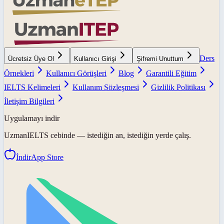
Ders
Ücretsiz Üye Ol
Kullanıcı Girişi
Şifremi Unuttum
Örnekleri
Kullanıcı Görüşleri
Blog
Garantili Eğitim
IELTS Kelimeleri
Kullanım Sözleşmesi
Gizlilik Politikası
İletişim Bilgileri
Uygulamayı indir
UzmanIELTS
cebinde — istediğin an, istediğin yerde çalış.
İndir
App Store