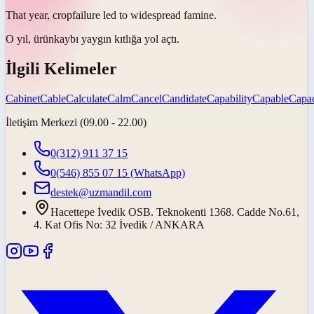
That year,
crop
failure led to widespread famine.
O yıl,
ürün
kaybı yaygın kıtlığa yol açtı.
İlgili Kelimeler
Cabinet
Cable
Calculate
Calm
Cancel
Candidate
Capability
Capable
Capac
İletişim Merkezi (09.00 - 22.00)
0(312) 911 37 15
0(546) 855 07 15
(WhatsApp)
destek@uzmandil.com
Hacettepe İvedik OSB. Teknokenti 1368. Cadde No.61,
4. Kat Ofis No: 32 İvedik / ANKARA