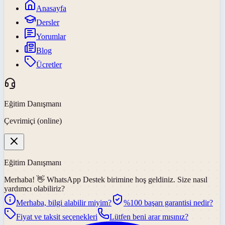
Anasayfa
Dersler
Yorumlar
Blog
Ücretler
Eğitim Danışmanı
Çevrimiçi (online)
Eğitim Danışmanı
Merhaba! 👋
WhatsApp Destek
birimine hoş geldiniz. Size nasıl
yardımcı olabiliriz?
Merhaba, bilgi alabilir miyim?
%100 başarı garantisi nedir?
Fiyat ve taksit seçenekleri
Lütfen beni arar mısınız?