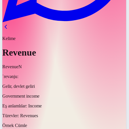
Kelime
Revenue
Revenue
N
ˈrevənjuː
Gelir, devlet geliri
Government income
Eş anlamlılar:
Income
Türevler:
Revenues
Örnek Cümle