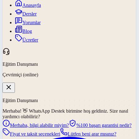
Anasayfa
Dersler
Yorumlar
Blog
Ücretler
Eğitim Danışmanı
Çevrimiçi (online)
Eğitim Danışmanı
Merhaba! 👋
WhatsApp Destek
birimine hoş geldiniz. Size nasıl
yardımcı olabiliriz?
Merhaba, bilgi alabilir miyim?
%100 başarı garantisi nedir?
Fiyat ve taksit seçenekleri
Lütfen beni arar mısınız?