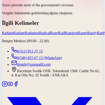
Taxes provide most of the government's
revenue
.
Vergiler hükümetin
gelirlerinin
çoğunu oluşturur.
İlgili Kelimeler
Radiant
Radiate
Radiation
Radical
Rage
Raid
Random
Range
Rarely
Ratif
İletişim Merkezi (09.00 - 22.00)
0(312) 911 37 15
0(546) 855 07 15
(WhatsApp)
destek@uzmandil.com
Hacettepe İvedik OSB. Teknokenti 1368. Cadde No.61,
4. Kat Ofis No: 32 İvedik / ANKARA