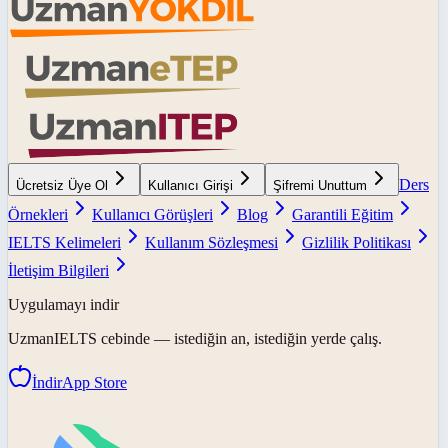
Ders
Ücretsiz Üye Ol
Kullanıcı Girişi
Şifremi Unuttum
Örnekleri
Kullanıcı Görüşleri
Blog
Garantili Eğitim
IELTS Kelimeleri
Kullanım Sözleşmesi
Gizlilik Politikası
İletişim Bilgileri
Uygulamayı indir
UzmanIELTS
cebinde — istediğin an, istediğin yerde çalış.
İndir
App Store