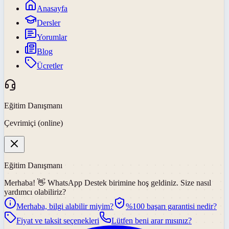
Anasayfa
Dersler
Yorumlar
Blog
Ücretler
Eğitim Danışmanı
Çevrimiçi (online)
Eğitim Danışmanı
Merhaba! 👋
WhatsApp Destek
birimine hoş geldiniz. Size nasıl
yardımcı olabiliriz?
Merhaba, bilgi alabilir miyim?
%100 başarı garantisi nedir?
Fiyat ve taksit seçenekleri
Lütfen beni arar mısınız?