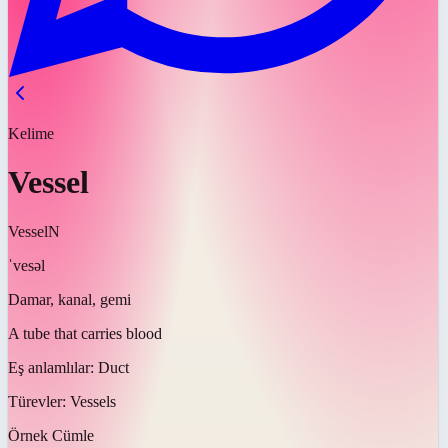
Kelime
Vessel
Vessel
N
ˈvesəl
Damar, kanal, gemi
A tube that carries blood
Eş anlamlılar:
Duct
Türevler:
Vessels
Örnek Cümle