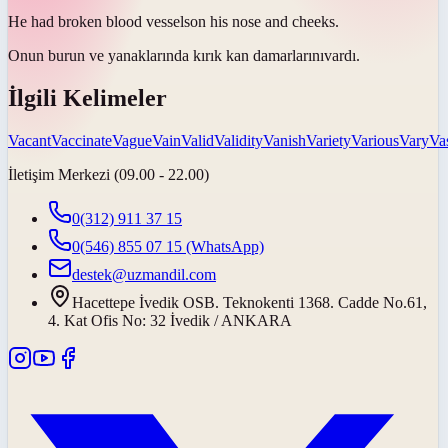
He had broken blood
vessels
on his nose and cheeks.
Onun burun ve yanaklarında kırık kan
damarlarını
vardı.
İlgili Kelimeler
Vacant
Vaccinate
Vague
Vain
Valid
Validity
Vanish
Variety
Various
Vary
Va
İletişim Merkezi (09.00 - 22.00)
0(312) 911 37 15
0(546) 855 07 15
(WhatsApp)
destek@uzmandil.com
Hacettepe İvedik OSB. Teknokenti 1368. Cadde No.61,
4. Kat Ofis No: 32 İvedik / ANKARA