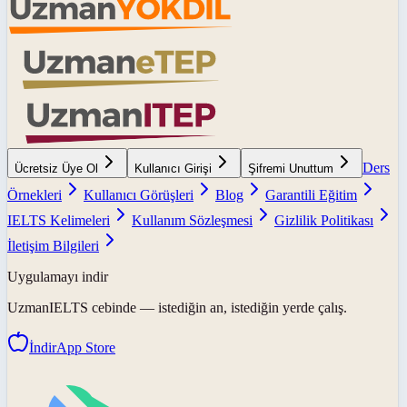
Ders
Ücretsiz Üye Ol
Kullanıcı Girişi
Şifremi Unuttum
Örnekleri
Kullanıcı Görüşleri
Blog
Garantili Eğitim
IELTS Kelimeleri
Kullanım Sözleşmesi
Gizlilik Politikası
İletişim Bilgileri
Uygulamayı indir
UzmanIELTS
cebinde — istediğin an, istediğin yerde çalış.
İndir
App Store