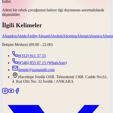
ballet.
Ailem bir erkek çocuğunun baleye ilgi duymasını
anormal
olarak
düşündüler.
İlgili Kelimeler
Abandon
Abide
Ability
Aboard
Abolish
Abortion
Abrupt
Absence
Absen
İletişim Merkezi (09.00 - 22.00)
0(312) 911 37 15
0(546) 855 07 15
(WhatsApp)
destek@uzmandil.com
Hacettepe İvedik OSB. Teknokenti 1368. Cadde No.61,
4. Kat Ofis No: 32 İvedik / ANKARA