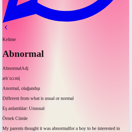
Kelime
Abnormal
Abnormal
Adj
æbˈnɔːml̩
Anormal, olağandışı
Different from what is usual or normal
Eş anlamlılar:
Unusual
Örnek Cümle
My parents thought it was
abnormal
for a boy to be interested in