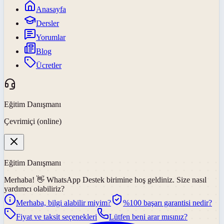
Anasayfa
Dersler
Yorumlar
Blog
Ücretler
Eğitim Danışmanı
Çevrimiçi (online)
Eğitim Danışmanı
Merhaba! 👋
WhatsApp Destek
birimine hoş geldiniz. Size nasıl
yardımcı olabiliriz?
Merhaba, bilgi alabilir miyim?
%100 başarı garantisi nedir?
Fiyat ve taksit seçenekleri
Lütfen beni arar mısınız?