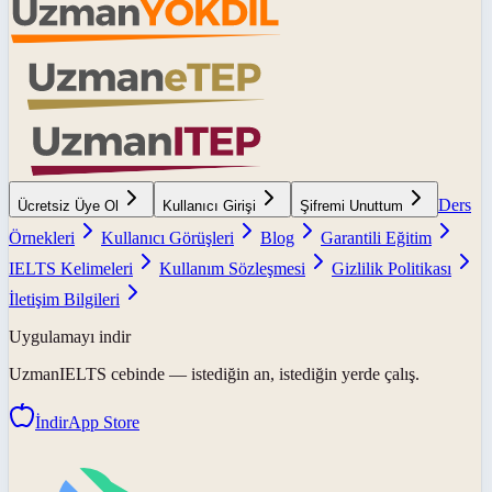
Ders
Ücretsiz Üye Ol
Kullanıcı Girişi
Şifremi Unuttum
Örnekleri
Kullanıcı Görüşleri
Blog
Garantili Eğitim
IELTS Kelimeleri
Kullanım Sözleşmesi
Gizlilik Politikası
İletişim Bilgileri
Uygulamayı indir
UzmanIELTS
cebinde — istediğin an, istediğin yerde çalış.
İndir
App Store