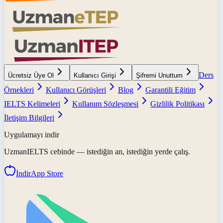
Ders
Ücretsiz Üye Ol
Kullanıcı Girişi
Şifremi Unuttum
Örnekleri
Kullanıcı Görüşleri
Blog
Garantili Eğitim
IELTS Kelimeleri
Kullanım Sözleşmesi
Gizlilik Politikası
İletişim Bilgileri
Uygulamayı indir
UzmanIELTS
cebinde — istediğin an, istediğin yerde çalış.
İndir
App Store