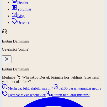
Dersler
Yorumlar
Blog
Ücretler
Eğitim Danışmanı
Çevrimiçi (online)
Eğitim Danışmanı
Merhaba! 👋
WhatsApp Destek
birimine hoş geldiniz. Size nasıl
yardımcı olabiliriz?
Merhaba, bilgi alabilir miyim?
%100 başarı garantisi nedir?
Fiyat ve taksit seçenekleri
Lütfen beni arar mısınız?