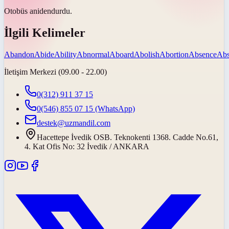
Otobüs
aniden
durdu.
İlgili Kelimeler
Abandon
Abide
Ability
Abnormal
Aboard
Abolish
Abortion
Absence
Abs
İletişim Merkezi (09.00 - 22.00)
0(312) 911 37 15
0(546) 855 07 15
(WhatsApp)
destek@uzmandil.com
Hacettepe İvedik OSB. Teknokenti 1368. Cadde No.61,
4. Kat Ofis No: 32 İvedik / ANKARA