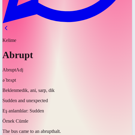
Kelime
Abrupt
Abrupt
Adj
əˈbrʌpt
Beklenmedik, ani, sarp, dik
Sudden and unexpected
Eş anlamlılar:
Sudden
Örnek Cümle
The bus came to an
abrupt
halt.