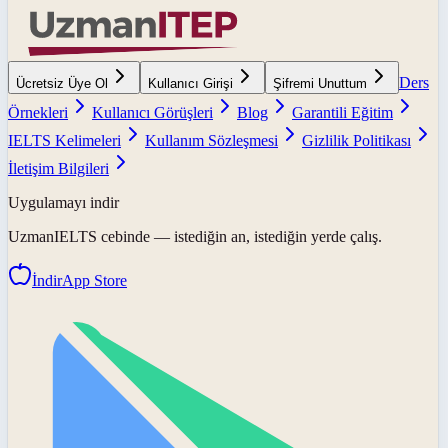
Ders
Ücretsiz Üye Ol
Kullanıcı Girişi
Şifremi Unuttum
Örnekleri
Kullanıcı Görüşleri
Blog
Garantili Eğitim
IELTS Kelimeleri
Kullanım Sözleşmesi
Gizlilik Politikası
İletişim Bilgileri
Uygulamayı indir
UzmanIELTS
cebinde — istediğin an, istediğin yerde çalış.
İndir
App Store