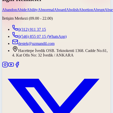
Abandon
Abide
Ability
Abnormal
Aboard
Abolish
Abortion
Abrupt
Abse
İletişim Merkezi (09.00 - 22.00)
0(312) 911 37 15
0(546) 855 07 15
(WhatsApp)
destek@uzmandil.com
Hacettepe İvedik OSB. Teknokenti 1368. Cadde No.61,
4. Kat Ofis No: 32 İvedik / ANKARA