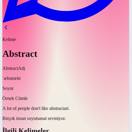
Kelime
Abstract
Abstract
Adj
ˈæbstrækt
Soyut
Örnek Cümle
A lot of people don't like
abstract
art.
Birçok insan
soyut
sanat sevmiyor.
İlgili Kelimeler