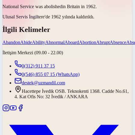
National Service was
abolished
in Britain in 1962.
Ulusal Servis İngiltere'de 1962 yılında
kaldırıldı
.
İlgili Kelimeler
Abandon
Abide
Ability
Abnormal
Aboard
Abortion
Abrupt
Absence
Abs
İletişim Merkezi (09.00 - 22.00)
0(312) 911 37 15
0(546) 855 07 15
(WhatsApp)
destek@uzmandil.com
Hacettepe İvedik OSB. Teknokenti 1368. Cadde No.61,
4. Kat Ofis No: 32 İvedik / ANKARA