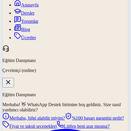
Anasayfa
Dersler
Yorumlar
Blog
Ücretler
Eğitim Danışmanı
Çevrimiçi (online)
Eğitim Danışmanı
Merhaba! 👋
WhatsApp Destek
birimine hoş geldiniz. Size nasıl
yardımcı olabiliriz?
Merhaba, bilgi alabilir miyim?
%100 başarı garantisi nedir?
Fiyat ve taksit seçenekleri
Lütfen beni arar mısınız?