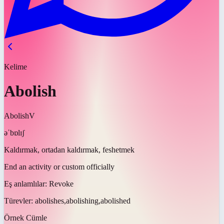
Kelime
Abolish
Abolish
V
əˈbɒlɪʃ
Kaldırmak, ortadan kaldırmak, feshetmek
End an activity or custom officially
Eş anlamlılar:
Revoke
Türevler:
abolishes,abolishing,abolished
Örnek Cümle