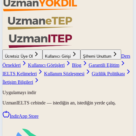
Ders
Ücretsiz Üye Ol
Kullanıcı Girişi
Şifremi Unuttum
Örnekleri
Kullanıcı Görüşleri
Blog
Garantili Eğitim
IELTS Kelimeleri
Kullanım Sözleşmesi
Gizlilik Politikası
İletişim Bilgileri
Uygulamayı indir
UzmanIELTS
cebinde — istediğin an, istediğin yerde çalış.
İndir
App Store