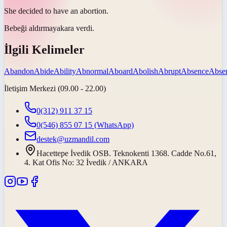
She decided to have an
abortion
.
Bebeği aldırmaya
kara verdi.
İlgili Kelimeler
Abandon
Abide
Ability
Abnormal
Aboard
Abolish
Abrupt
Absence
Abse
İletişim Merkezi (09.00 - 22.00)
0(312) 911 37 15
0(546) 855 07 15
(WhatsApp)
destek@uzmandil.com
Hacettepe İvedik OSB. Teknokenti 1368. Cadde No.61,
4. Kat Ofis No: 32 İvedik / ANKARA