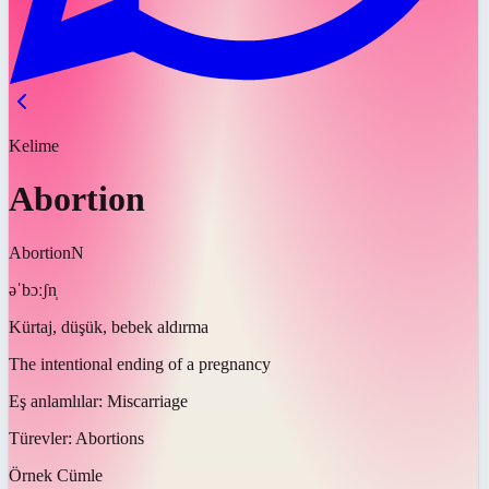
Kelime
Abortion
Abortion
N
əˈbɔːʃn̩
Kürtaj, düşük, bebek aldırma
The intentional ending of a pregnancy
Eş anlamlılar:
Miscarriage
Türevler:
Abortions
Örnek Cümle