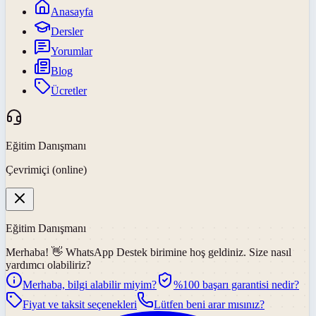
Anasayfa
Dersler
Yorumlar
Blog
Ücretler
Eğitim Danışmanı
Çevrimiçi (online)
Eğitim Danışmanı
Merhaba! 👋
WhatsApp Destek
birimine hoş geldiniz. Size nasıl
yardımcı olabiliriz?
Merhaba, bilgi alabilir miyim?
%100 başarı garantisi nedir?
Fiyat ve taksit seçenekleri
Lütfen beni arar mısınız?