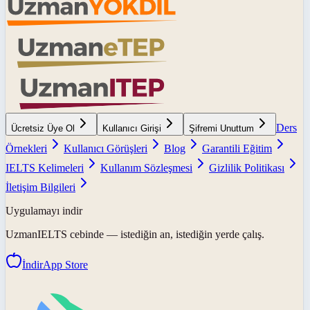
Ders
Ücretsiz Üye Ol
Kullanıcı Girişi
Şifremi Unuttum
Örnekleri
Kullanıcı Görüşleri
Blog
Garantili Eğitim
IELTS Kelimeleri
Kullanım Sözleşmesi
Gizlilik Politikası
İletişim Bilgileri
Uygulamayı indir
UzmanIELTS
cebinde — istediğin an, istediğin yerde çalış.
İndir
App Store