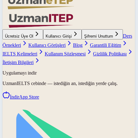
Ders
Ücretsiz Üye Ol
Kullanıcı Girişi
Şifremi Unuttum
Örnekleri
Kullanıcı Görüşleri
Blog
Garantili Eğitim
IELTS Kelimeleri
Kullanım Sözleşmesi
Gizlilik Politikası
İletişim Bilgileri
Uygulamayı indir
UzmanIELTS
cebinde — istediğin an, istediğin yerde çalış.
İndir
App Store