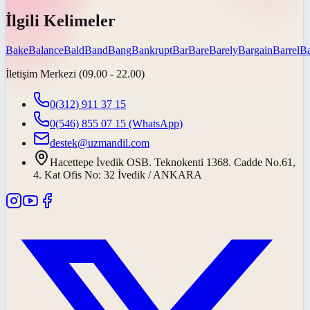
İlgili Kelimeler
Bake
Balance
Bald
Band
Bang
Bankrupt
Bar
Bare
Barely
Bargain
Barrel
Ba
İletişim Merkezi (09.00 - 22.00)
0(312) 911 37 15
0(546) 855 07 15
(WhatsApp)
destek@uzmandil.com
Hacettepe İvedik OSB. Teknokenti 1368. Cadde No.61,
4. Kat Ofis No: 32 İvedik / ANKARA