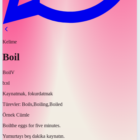
Kelime
Boil
Boil
V
bɔɪl
Kaynatmak, fokurdatmak
Türevler:
Boils,Boiling,Boiled
Örnek Cümle
Boil
the eggs for five minutes.
Yumurtayı beş dakika
kaynatın
.