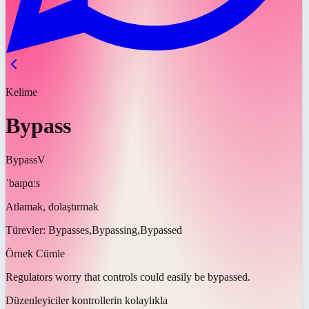
Kelime
Bypass
Bypass
V
ˈbaɪpɑːs
Atlamak, dolaştırmak
Türevler:
Bypasses,Bypassing,Bypassed
Örnek Cümle
Regulators worry that controls could easily be
bypassed
.
Düzenleyiciler kontrollerin kolaylıkla