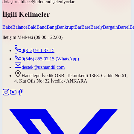
dolaştırılabileceğinden
endişeleniyorlar.
İlgili Kelimeler
Bake
Balance
Bald
Band
Bang
Bankrupt
Bar
Bare
Barely
Bargain
Barrel
Ba
İletişim Merkezi (09.00 - 22.00)
0(312) 911 37 15
0(546) 855 07 15
(WhatsApp)
destek@uzmandil.com
Hacettepe İvedik OSB. Teknokenti 1368. Cadde No.61,
4. Kat Ofis No: 32 İvedik / ANKARA