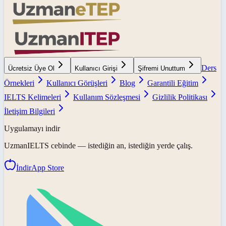
Ders
Ücretsiz Üye Ol
Kullanıcı Girişi
Şifremi Unuttum
Örnekleri
Kullanıcı Görüşleri
Blog
Garantili Eğitim
IELTS Kelimeleri
Kullanım Sözleşmesi
Gizlilik Politikası
İletişim Bilgileri
Uygulamayı indir
UzmanIELTS
cebinde — istediğin an, istediğin yerde çalış.
İndir
App Store