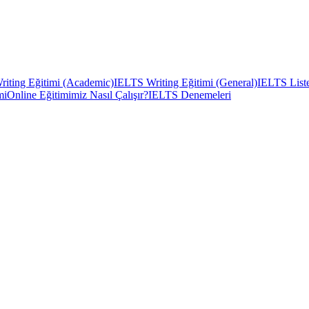
iting Eğitimi (Academic)
IELTS Writing Eğitimi (General)
IELTS Liste
mi
Online Eğitimimiz Nasıl Çalışır?
IELTS Denemeleri