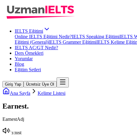
IELTS Eğitimi
Online IELTS Eğitimi Nedir?
IELTS Speaking Eğitimi
IELTS Wr
Eğitimi (General)
IELTS Grammer Eğitimi
IELTS Kelime Eğiti
IELTS AC/GT Nedir?
Ders Örnekleri
Yorumlar
Blog
Eğitim Setleri
Giriş Yap
Ücretsiz Üye Ol
Ana Sayfa
Kelime Listesi
Earnest
.
Earnest
Adj
ˈɜːnɪst