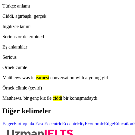
Türkçe anlamı
Ciddi, ağırbaşlı, gerçek
İngilizce tanımı
Serious or determined
Eş anlamlılar
Serious
Örnek cümle
Matthews was in
earnest
conversation with a young girl.
Örnek cümle (çeviri)
Matthews, bir genç kız ile
ciddi
bir konuşmadaydı.
Diğer kelimeler
Eager
Earthquake
Ease
Eccentric
Eccentricity
Economic
Edge
Education