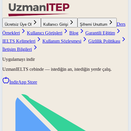
Ders
Ücretsiz Üye Ol
Kullanıcı Girişi
Şifremi Unuttum
Örnekleri
Kullanıcı Görüşleri
Blog
Garantili Eğitim
IELTS Kelimeleri
Kullanım Sözleşmesi
Gizlilik Politikası
İletişim Bilgileri
Uygulamayı indir
UzmanIELTS
cebinde — istediğin an, istediğin yerde çalış.
İndir
App Store