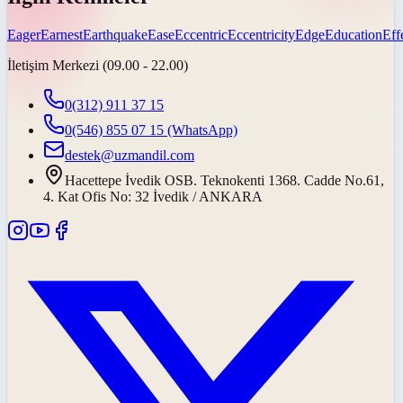
Eager
Earnest
Earthquake
Ease
Eccentric
Eccentricity
Edge
Education
Eff
İletişim Merkezi (09.00 - 22.00)
0(312) 911 37 15
0(546) 855 07 15
(WhatsApp)
destek@uzmandil.com
Hacettepe İvedik OSB. Teknokenti 1368. Cadde No.61,
4. Kat Ofis No: 32 İvedik / ANKARA