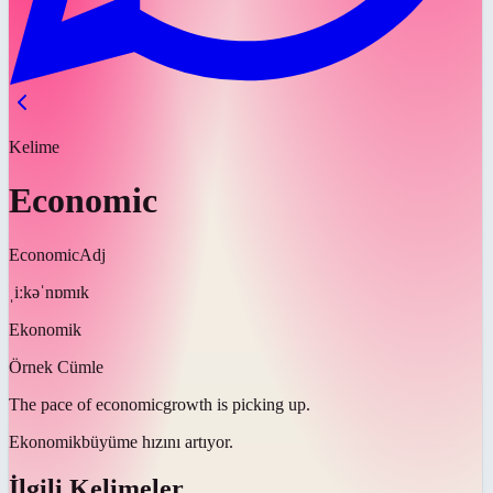
Kelime
Economic
Economic
Adj
ˌiːkəˈnɒmɪk
Ekonomik
Örnek Cümle
The pace of
economic
growth is picking up.
Ekonomik
büyüme hızını artıyor.
İlgili Kelimeler