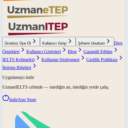
Ders
Ücretsiz Üye Ol
Kullanıcı Girişi
Şifremi Unuttum
Örnekleri
Kullanıcı Görüşleri
Blog
Garantili Eğitim
IELTS Kelimeleri
Kullanım Sözleşmesi
Gizlilik Politikası
İletişim Bilgileri
Uygulamayı indir
UzmanIELTS
cebinde — istediğin an, istediğin yerde çalış.
İndir
App Store