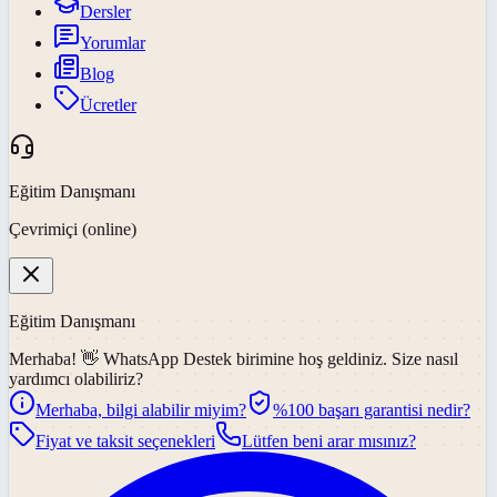
Dersler
Yorumlar
Blog
Ücretler
Eğitim Danışmanı
Çevrimiçi (online)
Eğitim Danışmanı
Merhaba! 👋
WhatsApp Destek
birimine hoş geldiniz. Size nasıl
yardımcı olabiliriz?
Merhaba, bilgi alabilir miyim?
%100 başarı garantisi nedir?
Fiyat ve taksit seçenekleri
Lütfen beni arar mısınız?