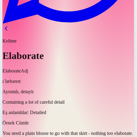
Kelime
Elaborate
Elaborate
Adj
ɪˈlæbəreɪt
Ayrıntılı, detaylı
Containing a lot of careful detail
Eş anlamlılar:
Detailed
Örnek Cümle
You need a plain blouse to go with that skirt - nothing too
elaborate
.