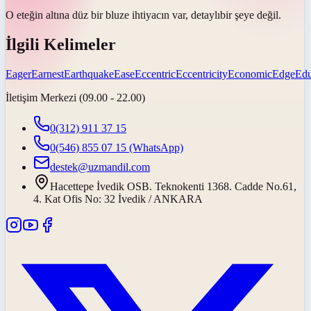
O eteğin altına düz bir bluze ihtiyacın var,
detaylı
bir şeye değil.
İlgili Kelimeler
Eager
Earnest
Earthquake
Ease
Eccentric
Eccentricity
Economic
Edge
Edu
İletişim Merkezi (09.00 - 22.00)
0(312) 911 37 15
0(546) 855 07 15
(WhatsApp)
destek@uzmandil.com
Hacettepe İvedik OSB. Teknokenti 1368. Cadde No.61,
4. Kat Ofis No: 32 İvedik / ANKARA