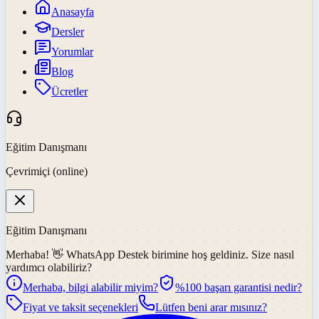
Anasayfa
Dersler
Yorumlar
Blog
Ücretler
Eğitim Danışmanı
Çevrimiçi (online)
Eğitim Danışmanı
Merhaba! 👋
WhatsApp Destek
birimine hoş geldiniz. Size nasıl
yardımcı olabiliriz?
Merhaba, bilgi alabilir miyim?
%100 başarı garantisi nedir?
Fiyat ve taksit seçenekleri
Lütfen beni arar mısınız?