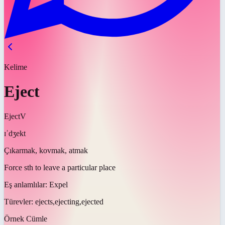
Kelime
Eject
Eject
V
ɪˈdʒekt
Çıkarmak, kovmak, atmak
Force sth to leave a particular place
Eş anlamlılar:
Expel
Türevler:
ejects,ejecting,ejected
Örnek Cümle