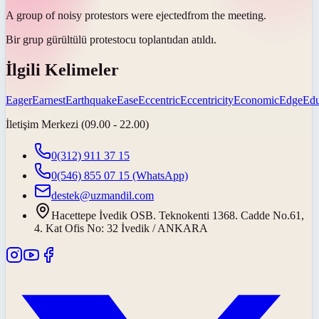
A group of noisy protestors were
ejected
from the meeting.
Bir grup gürültülü protestocu toplantıdan
atıldı
.
İlgili Kelimeler
Eager
Earnest
Earthquake
Ease
Eccentric
Eccentricity
Economic
Edge
Edu
İletişim Merkezi (09.00 - 22.00)
0(312) 911 37 15
0(546) 855 07 15
(WhatsApp)
destek@uzmandil.com
Hacettepe İvedik OSB. Teknokenti 1368. Cadde No.61,
4. Kat Ofis No: 32 İvedik / ANKARA