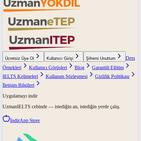
Ders
Ücretsiz Üye Ol
Kullanıcı Girişi
Şifremi Unuttum
Örnekleri
Kullanıcı Görüşleri
Blog
Garantili Eğitim
IELTS Kelimeleri
Kullanım Sözleşmesi
Gizlilik Politikası
İletişim Bilgileri
Uygulamayı indir
UzmanIELTS
cebinde — istediğin an, istediğin yerde çalış.
İndir
App Store