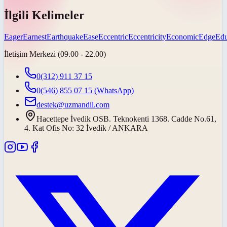
İlgili Kelimeler
Eager
Earnest
Earthquake
Ease
Eccentric
Eccentricity
Economic
Edge
Edu
İletişim Merkezi (09.00 - 22.00)
0(312) 911 37 15
0(546) 855 07 15
(WhatsApp)
destek@uzmandil.com
Hacettepe İvedik OSB. Teknokenti 1368. Cadde No.61,
4. Kat Ofis No: 32 İvedik / ANKARA