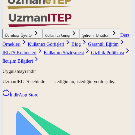
Ders
Ücretsiz Üye Ol
Kullanıcı Girişi
Şifremi Unuttum
Örnekleri
Kullanıcı Görüşleri
Blog
Garantili Eğitim
IELTS Kelimeleri
Kullanım Sözleşmesi
Gizlilik Politikası
İletişim Bilgileri
Uygulamayı indir
UzmanIELTS
cebinde — istediğin an, istediğin yerde çalış.
İndir
App Store