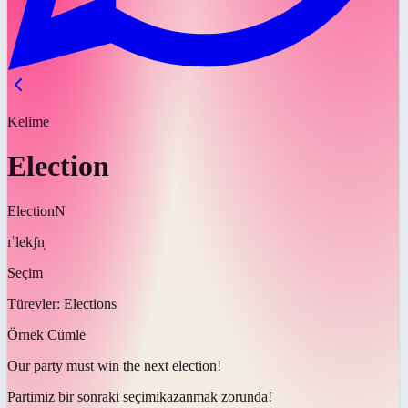
Kelime
Election
Election
N
ɪˈlekʃn̩
Seçim
Türevler:
Elections
Örnek Cümle
Our party must win the next
election
!
Partimiz bir sonraki
seçimi
kazanmak zorunda!