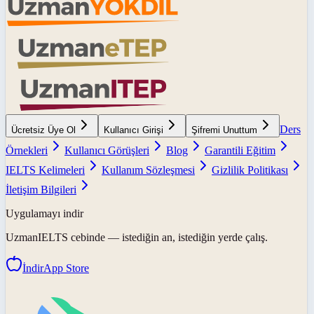
Ders
Ücretsiz Üye Ol
Kullanıcı Girişi
Şifremi Unuttum
Örnekleri
Kullanıcı Görüşleri
Blog
Garantili Eğitim
IELTS Kelimeleri
Kullanım Sözleşmesi
Gizlilik Politikası
İletişim Bilgileri
Uygulamayı indir
UzmanIELTS
cebinde — istediğin an, istediğin yerde çalış.
İndir
App Store