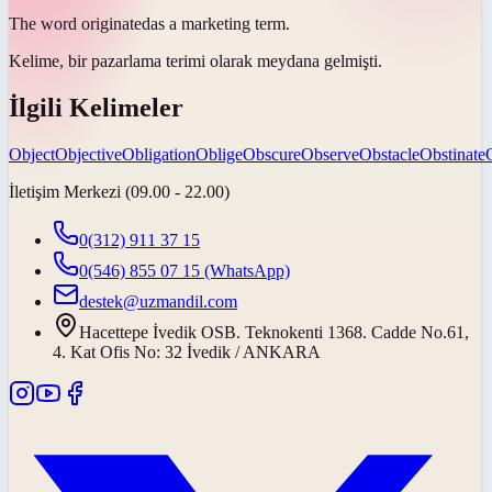
The word
originated
as a marketing term.
Kelime, bir pazarlama terimi olarak
meydana gelmişti
.
İlgili Kelimeler
Object
Objective
Obligation
Oblige
Obscure
Observe
Obstacle
Obstinate
İletişim Merkezi (09.00 - 22.00)
0(312) 911 37 15
0(546) 855 07 15
(WhatsApp)
destek@uzmandil.com
Hacettepe İvedik OSB. Teknokenti 1368. Cadde No.61,
4. Kat Ofis No: 32 İvedik / ANKARA