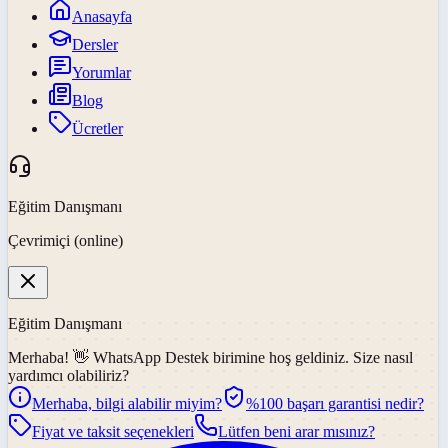
Anasayfa
Dersler
Yorumlar
Blog
Ücretler
Eğitim Danışmanı
Çevrimiçi (online)
Eğitim Danışmanı
Merhaba! 👋
WhatsApp Destek
birimine hoş geldiniz. Size nasıl
yardımcı olabiliriz?
Merhaba, bilgi alabilir miyim?
%100 başarı garantisi nedir?
Fiyat ve taksit seçenekleri
Lütfen beni arar mısınız?