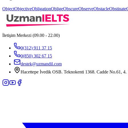
Object
Objective
Obligation
Oblige
Obscure
Observe
Obstacle
Obstinate
İletişim Merkezi (09.00 - 22.00)
0(312) 911 37 15
0(850) 302 67 15
destek@uzmandil.com
Hacettepe İvedik OSB. Teknokenti 1368. Cadde No.61, 4