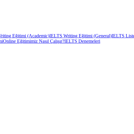
iting Eğitimi (Academic)
IELTS Writing Eğitimi (General)
IELTS Liste
mi
Online Eğitimimiz Nasıl Çalışır?
IELTS Denemeleri