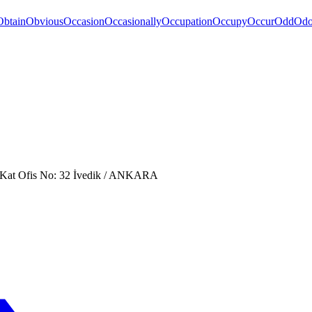
Obtain
Obvious
Occasion
Occasionally
Occupation
Occupy
Occur
Odd
Odo
. Kat Ofis No: 32 İvedik / ANKARA