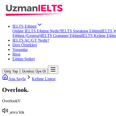
IELTS Eğitimi
Online IELTS Eğitimi Nedir?
IELTS Speaking Eğitimi
IELTS Wr
Eğitimi (General)
IELTS Grammer Eğitimi
IELTS Kelime Eğiti
IELTS AC/GT Nedir?
Ders Örnekleri
Yorumlar
Blog
Eğitim Setleri
Giriş Yap
Ücretsiz Üye Ol
Ana Sayfa
Kelime Listesi
Overlook
.
Overlook
V
ˌəʊvəˈlʊk