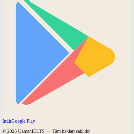
İndir
Google Play
©
2026
UzmanIELTS
— Tüm hakları saklıdır.