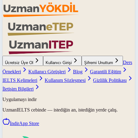
Ders
Ücretsiz Üye Ol
Kullanıcı Girişi
Şifremi Unuttum
Örnekleri
Kullanıcı Görüşleri
Blog
Garantili Eğitim
IELTS Kelimeleri
Kullanım Sözleşmesi
Gizlilik Politikası
İletişim Bilgileri
Uygulamayı indir
UzmanIELTS
cebinde — istediğin an, istediğin yerde çalış.
İndir
App Store