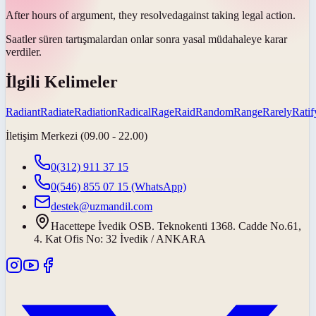
After hours of argument, they
resolved
against taking legal action.
Saatler süren tartışmalardan onlar sonra yasal müdahaleye
karar
verdiler
.
İlgili Kelimeler
Radiant
Radiate
Radiation
Radical
Rage
Raid
Random
Range
Rarely
Ratif
İletişim Merkezi (09.00 - 22.00)
0(312) 911 37 15
0(546) 855 07 15
(WhatsApp)
destek@uzmandil.com
Hacettepe İvedik OSB. Teknokenti 1368. Cadde No.61,
4. Kat Ofis No: 32 İvedik / ANKARA