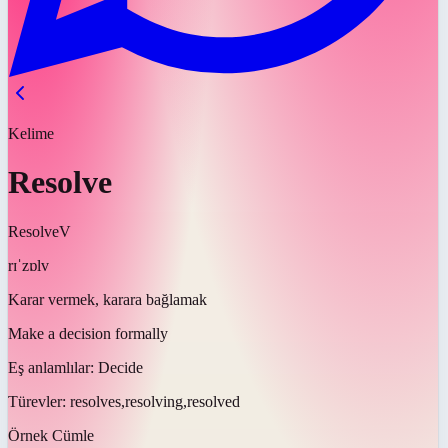
Kelime
Resolve
Resolve
V
rɪˈzɒlv
Karar vermek, karara bağlamak
Make a decision formally
Eş anlamlılar:
Decide
Türevler:
resolves,resolving,resolved
Örnek Cümle