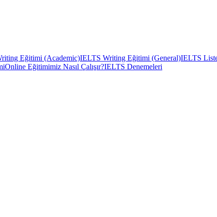
iting Eğitimi (Academic)
IELTS Writing Eğitimi (General)
IELTS Liste
mi
Online Eğitimimiz Nasıl Çalışır?
IELTS Denemeleri