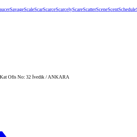
aucer
Savage
Scale
Scar
Scarce
Scarcely
Scare
Scatter
Scene
Scent
Schedule
. Kat Ofis No: 32 İvedik / ANKARA