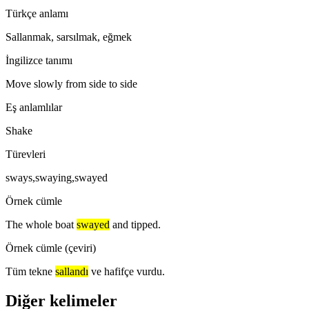
Türkçe anlamı
Sallanmak, sarsılmak, eğmek
İngilizce tanımı
Move slowly from side to side
Eş anlamlılar
Shake
Türevleri
sways,swaying,swayed
Örnek cümle
The whole boat
swayed
and tipped.
Örnek cümle (çeviri)
Tüm tekne
sallandı
ve hafifçe vurdu.
Diğer kelimeler