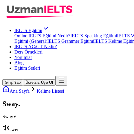
IELTS Eğitimi
Online IELTS Eğitimi Nedir?
IELTS Speaking Eğitimi
IELTS Wr
Eğitimi (General)
IELTS Grammer Eğitimi
IELTS Kelime Eğiti
IELTS AC/GT Nedir?
Ders Örnekleri
Yorumlar
Blog
Eğitim Setleri
Giriş Yap
Ücretsiz Üye Ol
Ana Sayfa
Kelime Listesi
Sway
.
Sway
V
sweɪ