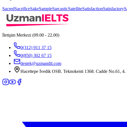
Sacred
Sacrifice
Sake
Sample
Sarcastic
Satellite
Satisfaction
Satisfactory
S
İletişim Merkezi (09.00 - 22.00)
0(312) 911 37 15
0(850) 302 67 15
destek@uzmandil.com
Hacettepe İvedik OSB. Teknokenti 1368. Cadde No.61, 4