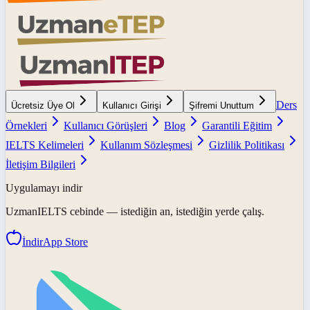
Ders
Ücretsiz Üye Ol
Kullanıcı Girişi
Şifremi Unuttum
Örnekleri
Kullanıcı Görüşleri
Blog
Garantili Eğitim
IELTS Kelimeleri
Kullanım Sözleşmesi
Gizlilik Politikası
İletişim Bilgileri
Uygulamayı indir
UzmanIELTS
cebinde — istediğin an, istediğin yerde çalış.
İndir
App Store