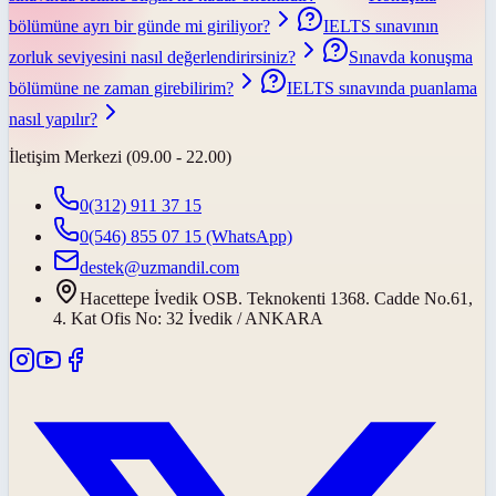
bölümüne ayrı bir günde mi giriliyor?
IELTS sınavının
zorluk seviyesini nasıl değerlendirirsiniz?
Sınavda konuşma
bölümüne ne zaman girebilirim?
IELTS sınavında puanlama
nasıl yapılır?
İletişim Merkezi (09.00 - 22.00)
0(312) 911 37 15
0(546) 855 07 15
(WhatsApp)
destek@uzmandil.com
Hacettepe İvedik OSB. Teknokenti 1368. Cadde No.61,
4. Kat Ofis No: 32 İvedik / ANKARA