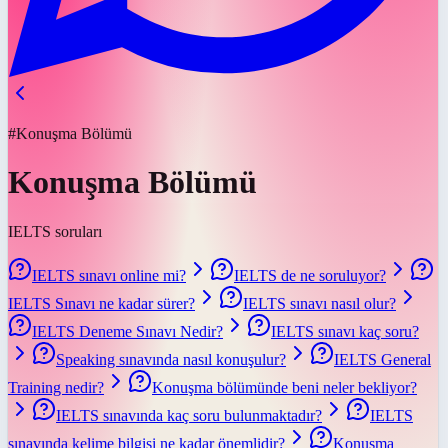
#Konuşma Bölümü
Konuşma Bölümü
IELTS soruları
IELTS sınavı online mi?
IELTS de ne soruluyor?
IELTS Sınavı ne kadar sürer?
IELTS sınavı nasıl olur?
IELTS Deneme Sınavı Nedir?
IELTS sınavı kaç soru?
Speaking sınavında nasıl konuşulur?
IELTS General
Training nedir?
Konuşma bölümünde beni neler bekliyor?
IELTS sınavında kaç soru bulunmaktadır?
IELTS
sınavında kelime bilgisi ne kadar önemlidir?
Konuşma