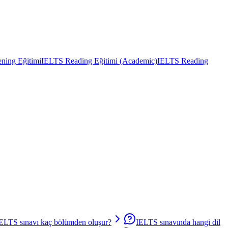
ning Eğitimi
IELTS Reading Eğitimi (Academic)
IELTS Reading
ELTS sınavı kaç bölümden oluşur?
IELTS sınavında hangi dil