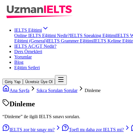
IELTS Eğitimi
Online IELTS Eğitimi Nedir?
IELTS Speaking Eğitimi
IELTS Wr
Eğitimi (General)
IELTS Grammer Eğitimi
IELTS Kelime Eğiti
IELTS AC/GT Nedir?
Ders Örnekleri
Yorumlar
Blog
Eğitim Setleri
Giriş Yap
Ücretsiz Üye Ol
Ana Sayfa
Sıkça Sorulan Sorular
Dinleme
Dinleme
“
Dinleme
” ile ilgili
IELTS
sınavı soruları.
IELTS zor bir sınav mı?
Toefl mı daha zor IELTS mi?