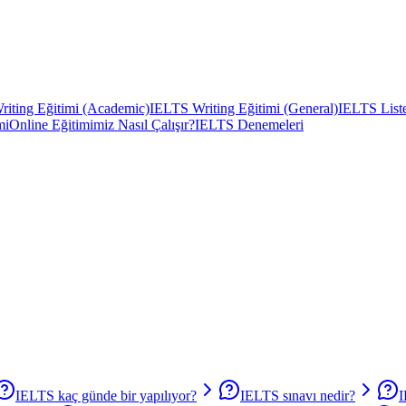
iting Eğitimi (Academic)
IELTS Writing Eğitimi (General)
IELTS Liste
mi
Online Eğitimimiz Nasıl Çalışır?
IELTS Denemeleri
IELTS kaç günde bir yapılıyor?
IELTS sınavı nedir?
I