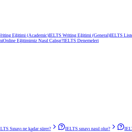
iting Eğitimi (Academic)
IELTS Writing Eğitimi (General)
IELTS Liste
mi
Online Eğitimimiz Nasıl Çalışır?
IELTS Denemeleri
LTS Sınavı ne kadar sürer?
IELTS sınavı nasıl olur?
IEL