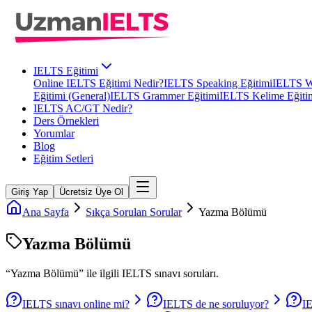
IELTS Eğitimi
Online IELTS Eğitimi Nedir?
IELTS Speaking Eğitimi
IELTS Wr
Eğitimi (General)
IELTS Grammer Eğitimi
IELTS Kelime Eğiti
IELTS AC/GT Nedir?
Ders Örnekleri
Yorumlar
Blog
Eğitim Setleri
Giriş Yap
Ücretsiz Üye Ol
Ana Sayfa
Sıkça Sorulan Sorular
Yazma Bölümü
Yazma Bölümü
“
Yazma Bölümü
” ile ilgili
IELTS
sınavı soruları.
IELTS sınavı online mi?
IELTS de ne soruluyor?
IE