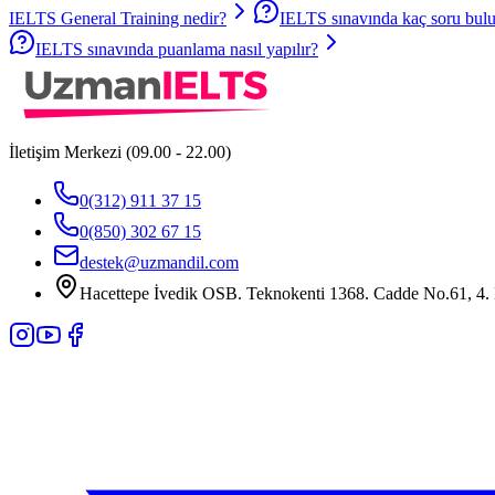
IELTS General Training nedir?
IELTS sınavında kaç soru bul
IELTS sınavında puanlama nasıl yapılır?
İletişim Merkezi (09.00 - 22.00)
0(312) 911 37 15
0(850) 302 67 15
destek@uzmandil.com
Hacettepe İvedik OSB. Teknokenti 1368. Cadde No.61, 4