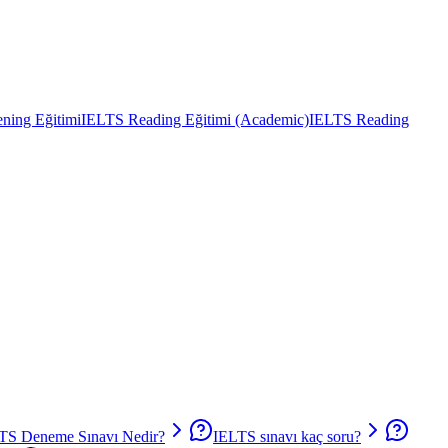
ning Eğitimi
IELTS Reading Eğitimi (Academic)
IELTS Reading
TS Deneme Sınavı Nedir?
IELTS sınavı kaç soru?